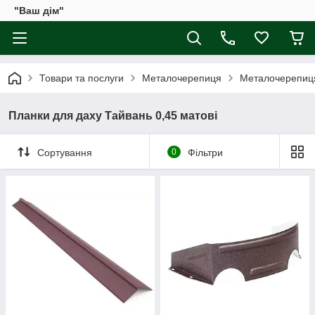
"Ваш дім"
Товари та послуги
Металочерепиця
Металочерепиц
Планки для даху Тайвань 0,45 матові
Сортування
0
Фільтри