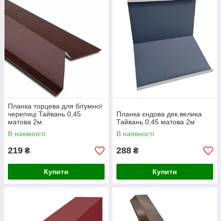
Планка торцева для бітумної
черепиці Тайвань 0,45
Планка єндова дек.велика
матова 2м
Тайвань 0,45 матова 2м
В наявності
В наявності
219
288
₴
₴
Купити
Купити