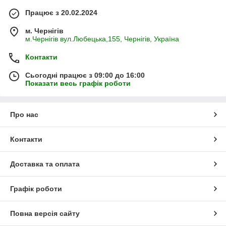
Працює з 20.02.2024
м. Чернігів
м.Чернігів вул.Любецька,155, Чернігів, Україна
Аксесуари для даху: захист, міцність та
Контакти
естетика вашої покрівлі
Сьогодні працює з 09:00 до 16:00
Чому аксесуари для даху так важливі?
Показати весь графік роботи
Аксесуари для даху – це не просто декоративні елементи, а
невід’ємна частина покрівельної системи. Вони виконують
Про нас
кілька важливих функцій:
Захист:
запобігають проникненню вологи, пилу та
комах під покрівлю.
Контакти
Міцність:
надають покрівлі додаткової міцності та
жорсткості.
Доставка та оплата
Естетика:
доповнюють дизайн покрівлі та надають їй
завершеного вигляду.
Графік роботи
Повна версія сайту