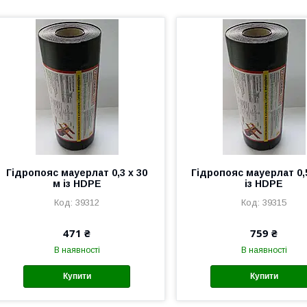
Гідропояс мауерлат 0,3 х 30
Гідропояс мауерлат 0,
м із HDPE
із HDPE
39312
39315
471 ₴
759 ₴
В наявності
В наявності
Купити
Купити