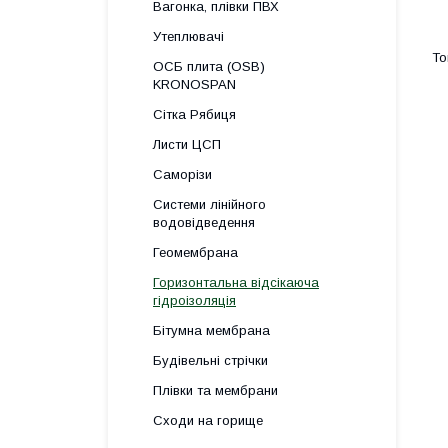
Вагонка, плівки ПВХ
Утеплювачі
ОСБ плита (OSB)
KRONOSPAN
Сітка Рябиця
Листи ЦСП
Саморізи
Системи лінійного
водовідведення
Геомембрана
Горизонтальна відсікаюча
гідроізоляція
Бітумна мембрана
Будівельні стрічки
Плівки та мембрани
Сходи на горище