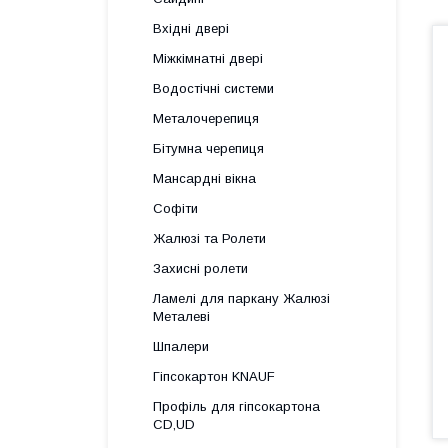
Вхідні двері
Міжкімнатні двері
Водостічні системи
Металочерепиця
Бітумна черепиця
Мансардні вікна
Софіти
Жалюзі та Ролети
Захисні ролети
Ламелі для паркану Жалюзі
Металеві
Шпалери
Гіпсокартон KNAUF
Профіль для гіпсокартона
CD,UD