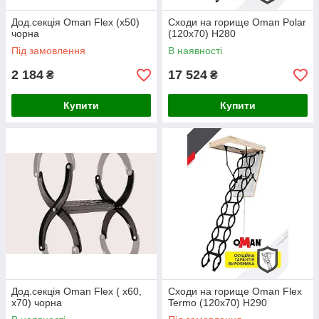
Дод.секція Oman Flex (x50)
Сxоди на горище Oman Polar
чорна
(120x70) H280
Під замовлення
В наявності
2 184
17 524
₴
₴
Купити
Купити
Дод.секція Oman Flex ( x60,
Сходи на горище Oman Flex
x70) чорна
Termo (120x70) H290