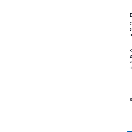
С
з
н
д
к