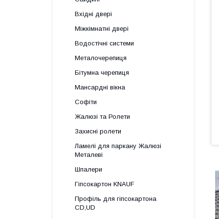
Вхідні двері
Міжкімнатні двері
Водостічні системи
Металочерепиця
Бітумна черепиця
Мансардні вікна
Софіти
Жалюзі та Ролети
Захисні ролети
Ламелі для паркану Жалюзі
Металеві
Шпалери
Гіпсокартон KNAUF
Профіль для гіпсокартона
CD,UD