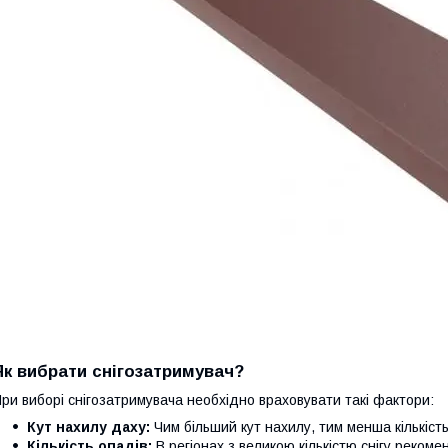
Як вибрати снігозатримувач?
ри виборі снігозатримувача необхідно враховувати такі фактори:
Кут нахилу даху:
Чим більший кут нахилу, тим менша кількість
Кількість опадів:
В регіонах з великою кількістю снігу реком