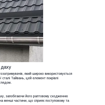
 даху
гозатримувачів, який широко використовується
ої сталі Тайвань, цей елемент покрівлі
иглядом.
аху, запобігаючи його раптовому сходженню
 на менші частини, що сприяє поступовому та