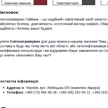
Висновок:
нігозатримувач Тайвань – це надійний і ефективний засіб захисту в
абезпечує безпеку, довговічність і естетичний вигляд покрівлі. Оби
адійність і безпеку вашої будівлі.
Купити
Снігозатримувач
для даху можна в нашому магазині "Ваш ді
оставку в будь-яку точку міста або області, або зателефонувавши
валіфіковану консультацію і ми відправимо Ваше замовлення на С
що
значно зекономить Ваш час!!!
Контактна інформація:
Адреса:
м. Чернігів, вул. Любецька,155 (комплекс Аврора)
Телефон:
+380 (73) 086-98-38, +380 (96) 252-55-11, +380 (93)