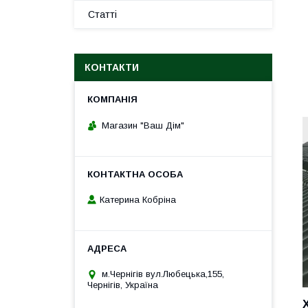
Статті
КОНТАКТИ
Магазин "Ваш Дім"
Катерина Кобріна
м.Чернігів вул.Любецька,155,
Чернігів, Україна