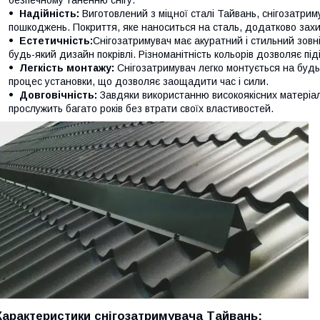
безпечному таненню снігу.
Надійність:
Виготовлений з міцної сталі Тайвань, снігозатриму
пошкоджень. Покриття, яке наноситься на сталь, додатково зах
Естетичність:
Снігозатримувач має акуратний і стильний зовні
будь-який дизайн покрівлі. Різноманітність кольорів дозволяє піді
Легкість монтажу:
Снігозатримувач легко монтується на будь-
процес установки, що дозволяє заощадити час і сили.
Довговічність:
Завдяки використанню високоякісних матеріалів
прослужить багато років без втрати своїх властивостей.
Характеристики снігозатримувача Тайвань: