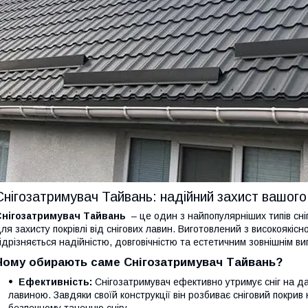
Снігозатримувач Тайвань: надійний захист вашого
Снігозатримувач Тайвань
– це один з найпопулярніших типів сні
ля захисту покрівлі від снігових лавин. Виготовлений з високоякісн
ідрізняється надійністю, довговічністю та естетичним зовнішнім в
Чому обирають саме Снігозатримувач Тайвань?
Ефективність:
Снігозатримувач ефективно утримує сніг на д
лавиною. Завдяки своїй конструкції він розбиває сніговий покрив