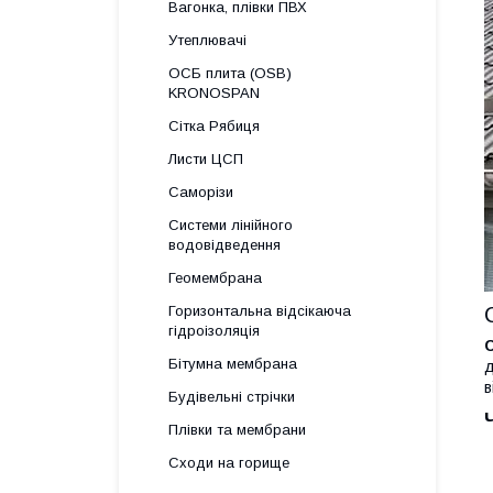
Вагонка, плівки ПВХ
Утеплювачі
ОСБ плита (OSB)
KRONOSPAN
Сітка Рябиця
Листи ЦСП
Саморізи
Системи лінійного
водовідведення
Геомембрана
Горизонтальна відсікаюча
гідроізоляція
Бітумна мембрана
д
в
Будівельні стрічки
Плівки та мембрани
Сходи на горище