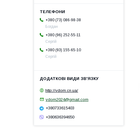
+380 (73) 086-98-38
Богдан
+380 (96) 252-55-11
Сергій
+380 (93) 155-65-10
Сергій
http://vdom.cn.ua/
vdom2024@gmail.com
+380733615403
+380636394650