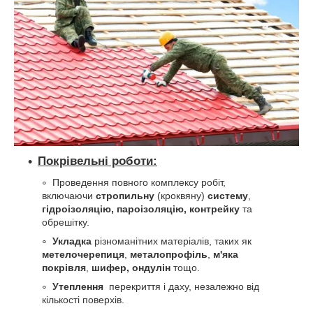
Покрівельні роботи:
Проведення повного комплексу робіт,
включаючи
стропильну
(кроквяну)
систему
,
гідроізоляцію, пароізоляцію, контрейку
та
обрешітку.
Укладка
різноманітних матеріалів, таких як
метелочерепиця
,
металопрофіль
,
м'яка
покрівля
,
шифер, ондулін
тощо.
Утеплення
перекриття і даху, незалежно від
кількості поверхів.