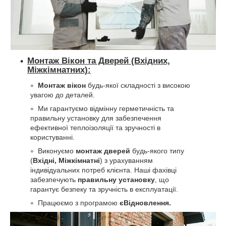
Монтаж Вікон та Дверей (Вхідних,
Міжкімнатних):
Монтаж вікон
будь-якої складності з високою
увагою до деталей.
Ми гарантуємо відмінну герметичність та
правильну установку для забезпечення
ефективної теплоізоляції та зручності в
користуванні.
Виконуємо
монтаж дверей
будь-якого типу
(
Вхідні, Міжкімнатні
) з урахуванням
індивідуальних потреб клієнта. Наші фахівці
забезпечують
правильну установку
, що
гарантує безпеку та зручність в експлуатації.
Працюємо з програмою
єВідновлення.