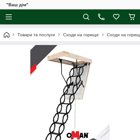
"Ваш дім"
Товари та послуги
Сходи на горище
Сходи на горищ