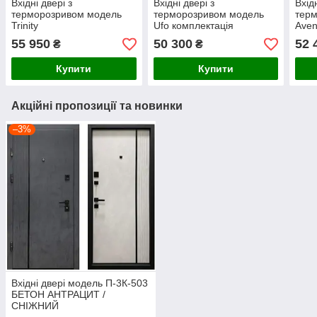
Вхідні двері з
Вхідні двері з
Вхідн
терморозривом модель
терморозривом модель
тер
Trinity
Ufo комплектація
Aven
COTTAGE ABWEHR (367)
Term
55 950
50 300
52 
₴
₴
Купити
Купити
Акційні пропозиції та новинки
–3%
Вхідні двері модель П-3К-503
БЕТОН АНТРАЦИТ /
СНІЖНИЙ