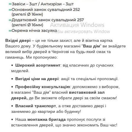
Вхідні двері
– це не тільки захист, але й візитна картка
Вашого дому. У будівельному магазині "
Ваш дім
" ви знайдете
великий вибір дверей в Чернігові на будь-який смак та
гаманець. Ми пропонуємо:
Широкий асортимент
: від класичних до сучасних
моделей.
Вигідні ціни на двері
: акції та спеціальні пропозиції.
Професійну консультацію
: допоможемо з вибором,
в магазині "Ваш дім" власний
виставковий зал
дверей,
де Ви зможете обрати двері за своїм смаком!
Власний транспорт
, а отже доставимо двері і
занемемо до квартири або будинку!
Наша
монтажна бригада
пропонує послуги зі
встановлення дверей, що значно зекономить Ваш час!