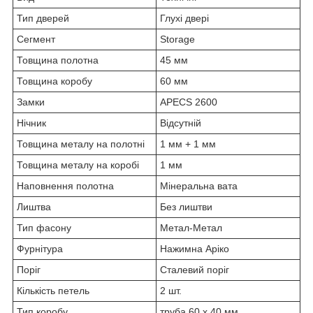
Тип дверей
Глухі двері
Сегмент
Storage
Товщина полотна
45 мм
Товщина коробу
60 мм
Замки
APECS 2600
Нічник
Відсутній
Товщина металу на полотні
1 мм + 1 мм
Товщина металу на коробі
1 мм
Наповнення полотна
Мінеральна вата
Лиштва
Без лиштви
Тип фасону
Метал-Метал
Фурнітура
Нажимна Аріко
Поріг
Сталевий поріг
Кількість петель
2 шт.
Тип коробу
труба 60 х 40 мм