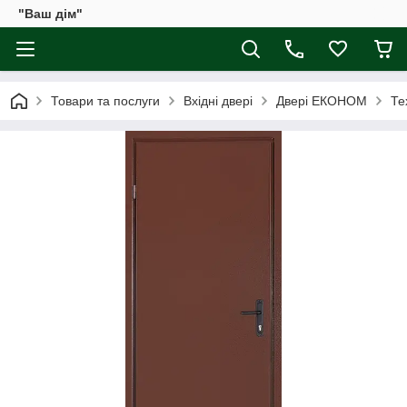
"Ваш дім"
Товари та послуги
Вхідні двері
Двері ЕКОНОМ
Те