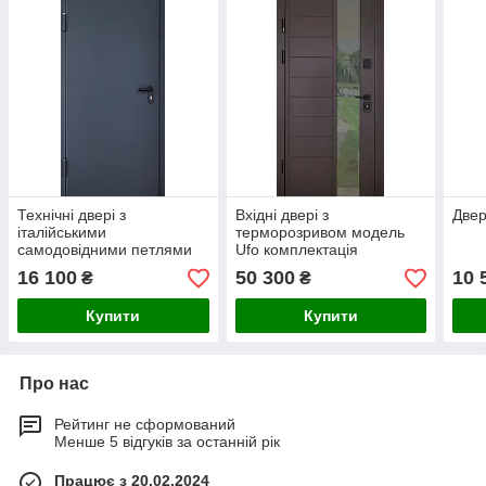
Технічні двері з
Вхідні двері з
Двер
італійськими
терморозривом модель
самодовідними петлями
Ufo комплектація
TD ABWEHR (Ei-30)
COTTAGE ABWEHR (367)
16 100
50 300
10 
₴
₴
Купити
Купити
Про нас
Рейтинг не сформований
Менше 5 відгуків за останній рік
Працює з 20.02.2024