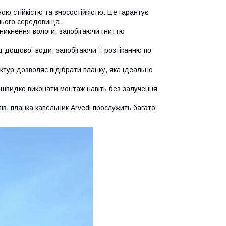
ою стійкістю та зносостійкістю. Це гарантує
шнього середовища.
никнення вологи, запобігаючи гниттю
д дощової води, запобігаючи її розтіканню по
актур дозволяє підібрати планку, яка ідеально
 швидко виконати монтаж навіть без залучення
в, планка капельник Arvedi прослужить багато