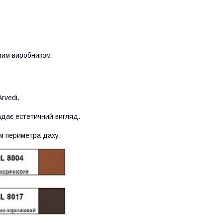
мим виробником.
rvedi.
адає естетичний вигляд.
ям периметра даху.