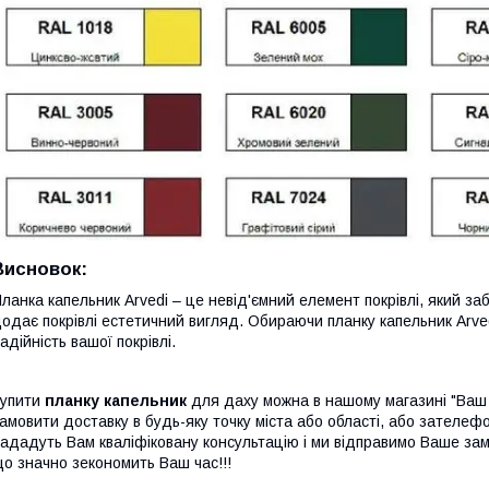
Висновок:
ланка капельник Arvedi – це невід'ємний елемент покрівлі, який за
одає покрівлі естетичний вигляд. Обираючи планку капельник Arvedi
адійність вашої покрівлі.
Купити
планку капельник
для даху можна в нашому магазині "Ваш ді
амовити доставку в будь-яку точку міста або області, або зателе
ададуть Вам кваліфіковану консультацію і ми відправимо Ваше за
що
значно зекономить Ваш час!!!