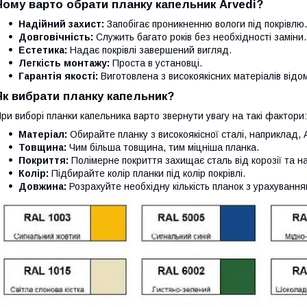
Чому варто обрати планку капельник Arvedi?
Надійний захист:
Запобігає проникненню вологи під покрівлю.
Довговічність:
Служить багато років без необхідності заміни.
Естетика:
Надає покрівлі завершений вигляд.
Легкість монтажу:
Проста в установці.
Гарантія якості:
Виготовлена з високоякісних матеріалів відо
Як вибрати планку капельник?
ри виборі планки капельника варто звернути увагу на такі фактори:
Матеріал:
Обирайте планку з високоякісної сталі, наприклад, A
Товщина:
Чим більша товщина, тим міцніша планка.
Покриття:
Полімерне покриття захищає сталь від корозії та н
Колір:
Підбирайте колір планки під колір покрівлі.
Довжина:
Розрахуйте необхідну кількість планок з урахуванн