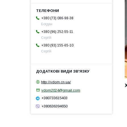
+380 (73) 086-98-38
Богдан
+380 (96) 252-55-11
Сергій
+380 (93) 155-65-10
Сергій
http://vdom.cn.ua/
vdom2024@gmail.com
+380733615403
+380636394650