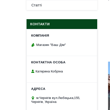
Статті
КОНТАКТИ
Магазин "Ваш Дім"
Катерина Кобріна
м.Чернігів вул.Любецька,155,
Чернігів, Україна