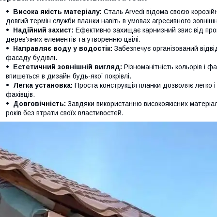
Висока якість матеріалу:
Сталь Arvedi відома своєю корозійн
довгий термін служби планки навіть в умовах агресивного зовні
Надійний захист:
Ефективно захищає карнизний звис від про
дерев'яних елементів та утворенню цвілі.
Направляє воду у водостік:
Забезпечує організований відві
фасаду будівлі.
Естетичний зовнішній вигляд:
Різноманітність кольорів і ф
впишеться в дизайн будь-якої покрівлі.
Легка установка:
Проста конструкція планки дозволяє легко і
фахівців.
Довговічність:
Завдяки використанню високоякісних матеріалі
років без втрати своїх властивостей.