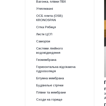
Вагонка, плівки ПВХ
Утеплювачі
ОСБ плита (OSB)
KRONOSPAN
Сітка Рябиця
Листи ЦСП
Саморізи
Системи лінійного
водовідведення
Геомембрана
Горизонтальна відсікаюча
гідроізоляція
Бітумна мембрана
Будівельні стрічки
П
Плівки та мембрани
з
A
Сходи на горище