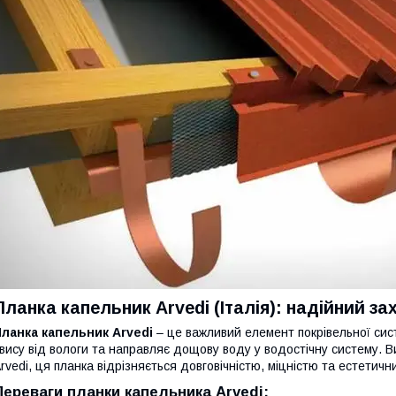
Планка капельник Arvedi (Італія): надійний за
ланка капельник Arvedi
– це важливий елемент покрівельної сис
вису від вологи та направляє дощову воду у водостічну систему. Виг
rvedi, ця планка відрізняється довговічністю, міцністю та естетич
Переваги планки капельника Arvedi: