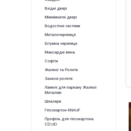
Вхідні двері
Міжкімнатні двері
Водостічні системи
Металочерепиця
Бітумна черепиця
Мансардні вікна
Софіти
Жалюзі та Ролети
Захисні ролети
Ламелі для паркану Жалюзі
Металеві
Шпалери
Гіпсокартон KNAUF
Профіль для гіпсокартона
CD,UD