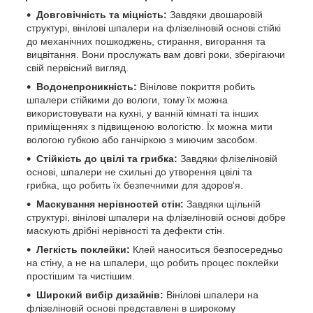
Довговічність та міцність:
Завдяки двошаровій
структурі, вінілові шпалери на флізеліновій основі стійкі
до механічних пошкоджень, стирання, вигорання та
вицвітання. Вони прослужать вам довгі роки, зберігаючи
свій первісний вигляд.
Водонепроникність:
Вінілове покриття робить
шпалери стійкими до вологи, тому їх можна
використовувати на кухні, у ванній кімнаті та інших
приміщеннях з підвищеною вологістю. Їх можна мити
вологою губкою або ганчіркою з миючим засобом.
Стійкість до цвілі та грибка:
Завдяки флізеліновій
основі, шпалери не схильні до утворення цвілі та
грибка, що робить їх безпечними для здоров'я.
Маскування нерівностей стін:
Завдяки щільній
структурі, вінілові шпалери на флізеліновій основі добре
маскують дрібні нерівності та дефекти стін.
Легкість поклейки:
Клей наноситься безпосередньо
на стіну, а не на шпалери, що робить процес поклейки
простішим та чистішим.
Широкий вибір дизайнів:
Вінілові шпалери на
флізеліновій основі представлені в широкому