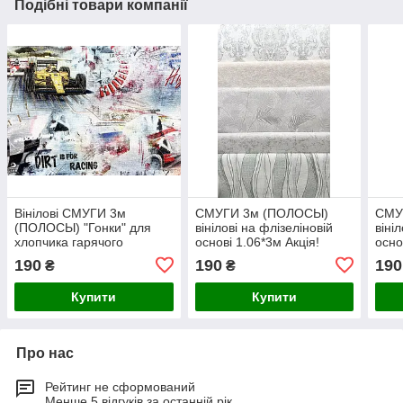
Подібні товари компанії
Вінілові СМУГИ 3м
СМУГИ 3м (ПОЛОСЫ)
СМУ
(ПОЛОСЫ) "Гонки" для
вінілові на флізеліновій
віні
хлопчика гарячого
основі 1.06*3м Акція!
осно
тиснення на флізеліновій
190
190
190
₴
₴
основі Акція!
Купити
Купити
Про нас
Рейтинг не сформований
Менше 5 відгуків за останній рік