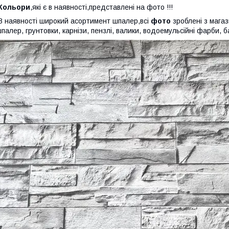
Кольори
,які є в наявності,представлені на фото !!!
 наявності широкий асортимент шпалер,всі
фото
зроблені з магаз
палер, грунтовки, карнізи, пензлі, валики, водоемульсійні фарби, ба