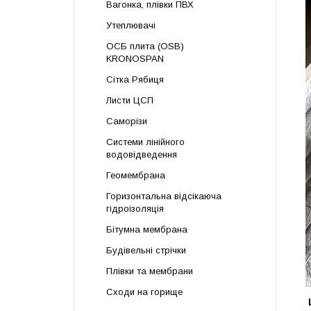
Вагонка, плівки ПВХ
Утеплювачі
ОСБ плита (OSB)
KRONOSPAN
Сітка Рябиця
Листи ЦСП
Саморізи
Системи лінійного
водовідведення
Геомембрана
Горизонтальна відсікаюча
гідроізоляція
Бітумна мембрана
Будівельні стрічки
Плівки та мембрани
Сходи на горище