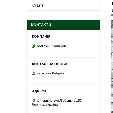
Статті
В
ш
КОНТАКТИ
Магазин "Ваш Дім"
Катерина Кобріна
м.Чернігів вул.Любецька,155,
Чернігів, Україна