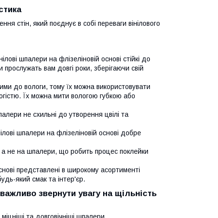
стика
ння стін, який поєднує в собі переваги вінілового
ілові шпалери на флізеліновій основі стійкі до
 прослужать вам довгі роки, зберігаючи свій
ими до вологи, тому їх можна використовувати
логістю. Їх можна мити вологою губкою або
палери не схильні до утворення цвілі та
нілові шпалери на флізеліновій основі добре
 а не на шпалери, що робить процес поклейки
основі представлені в широкому асортименті
удь-який смак та інтер'єр.
 важливо звернути увагу на щільність
міцніші та довговічніші шпалери.