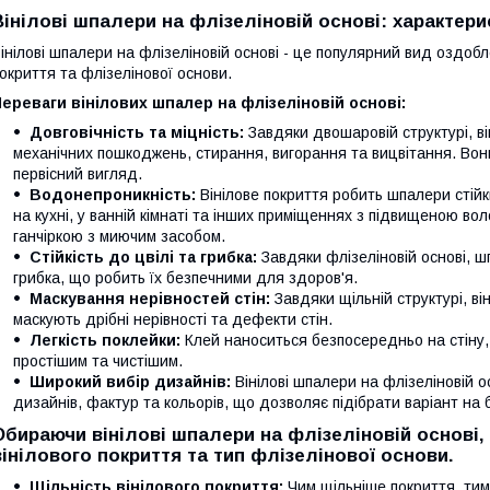
Вінілові шпалери на флізеліновій основі: характери
інілові шпалери на флізеліновій основі - це популярний вид оздобле
окриття та флізелінової основи.
ереваги вінілових шпалер на флізеліновій основі:
Довговічність та міцність:
Завдяки двошаровій структурі, він
механічних пошкоджень, стирання, вигорання та вицвітання. Вони
первісний вигляд.
Водонепроникність:
Вінілове покриття робить шпалери стійк
на кухні, у ванній кімнаті та інших приміщеннях з підвищеною во
ганчіркою з миючим засобом.
Стійкість до цвілі та грибка:
Завдяки флізеліновій основі, ш
грибка, що робить їх безпечними для здоров'я.
Маскування нерівностей стін:
Завдяки щільній структурі, ві
маскують дрібні нерівності та дефекти стін.
Легкість поклейки:
Клей наноситься безпосередньо на стіну,
простішим та чистішим.
Широкий вибір дизайнів:
Вінілові шпалери на флізеліновій 
дизайнів, фактур та кольорів, що дозволяє підібрати варіант на б
Обираючи вінілові шпалери на флізеліновій основі,
вінілового покриття та тип флізелінової основи.
Щільність вінілового покриття:
Чим щільніше покриття, тим 