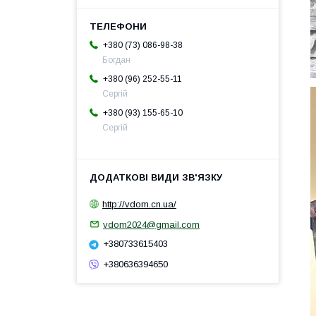
+380 (73) 086-98-38
Богдан
+380 (96) 252-55-11
Сергій
+380 (93) 155-65-10
Сергій
http://vdom.cn.ua/
vdom2024@gmail.com
+380733615403
+380636394650