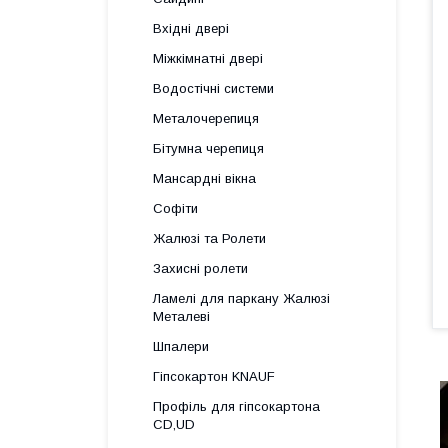
Вхідні двері
Міжкімнатні двері
Водостічні системи
Металочерепиця
Бітумна черепиця
Мансардні вікна
Софіти
Жалюзі та Ролети
Захисні ролети
Ламелі для паркану Жалюзі
Металеві
Шпалери
Гіпсокартон KNAUF
Профіль для гіпсокартона
CD,UD