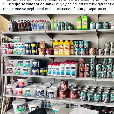
Тип флізелінової основи:
Існує два основних типи флізеліно
краще маскує нерівності стін, а тисненa - більш декоративна.