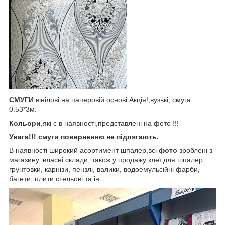
СМУГИ
вінілові на паперовій основі Акція!,вузькі, смуга
0.53*3м.
Кольори
,які є в наявності,представлені на фото !!!
Увага!!!
смуги поверненню не підлягають.
В наявності широкий асортимент шпалер,всі
фото
зроблені з
магазину, власні склади, також у продажу клеї для шпалер,
грунтовки, карнізи, пензлі, валики, водоемульсійні фарби,
багети, плити стельові та ін.