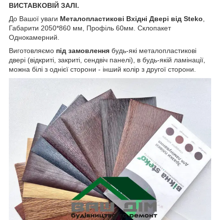
ВИСТАВКОВІЙ ЗАЛІ.
До Вашої уваги
Металопластикові Вхідні Двері від Steko
,
Габарити 2050*860 мм, Профіль 60мм. Склопакет
Однокамерний.
Виготовляємо
під замовлення
будь-які металопластикові
двері (відкриті, закриті, сендвіч панелі), в будь-якій ламінації,
можна білі з однієї сторони - інший колір з другої сторони.