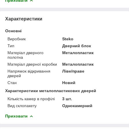
Приховати
Характеристики
Основні
Виробник
Steko
Тип
Дверний блок
Матеріал дверного
Металопластик
полотна
Матеріал дверної коробки
Металопластик
Напрямок відкривання
Ліве/праве
дверей
Стан
Новий
Характеристики металопластикових дверей
Кількість камер в профілі
3 шт.
Вид склопакету
Однокамерний
Приховати