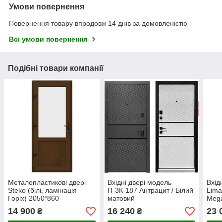
Умови повернення
Повернення товару впродовж 14 днів за домовленістю
Всі умови повернення
Подібні товари компанії
Металопластикові двері
Вхідні двері модель
Вхід
Steko (білі, ламінація
П-3К-187 Антрацит / Білий
Lima
Горіх) 2050*860
матовий
Meg
(443
14 900
16 240
23 
₴
₴