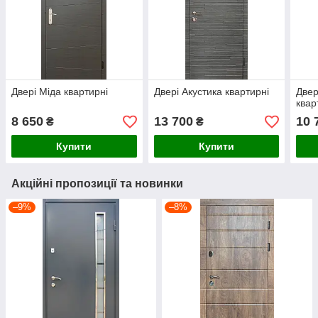
Двері Міда квартирні
Двері Акустика квартирні
Двер
квар
8 650
13 700
10 
₴
₴
Купити
Купити
Акційні пропозиції та новинки
–9%
–8%