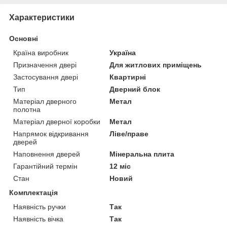
Характеристики
Основні
Країна виробник
Україна
Призначення двері
Для житлових приміщень
Застосування двері
Квартирні
Тип
Дверний блок
Матеріал дверного
Метал
полотна
Матеріал дверної коробки
Метал
Напрямок відкривання
Ліве/праве
дверей
Наповнення дверей
Мінеральна плита
Гарантійний термін
12 міс
Стан
Новий
Комплектація
Наявність ручки
Так
Наявність вічка
Так