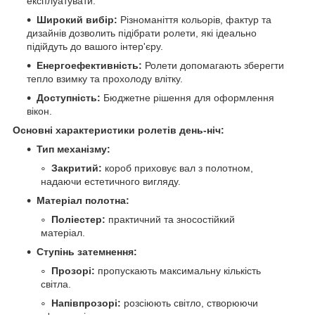
експлуатувати.
Широкий вибір:
Різноманіття кольорів, фактур та
дизайнів дозволить підібрати ролети, які ідеально
підійдуть до вашого інтер'єру.
Енергоефективність:
Ролети допомагають зберегти
тепло взимку та прохолоду влітку.
Доступність:
Бюджетне рішення для оформлення
вікон.
Основні характеристики ролетів день-ніч:
Тип механізму:
Закритий:
короб приховує вал з полотном,
надаючи естетичного вигляду.
Матеріал полотна:
Поліестер:
практичний та зносостійкий
матеріал.
Ступінь затемнення:
Прозорі:
пропускають максимальну кількість
світла.
Напівпрозорі:
розсіюють світло, створюючи