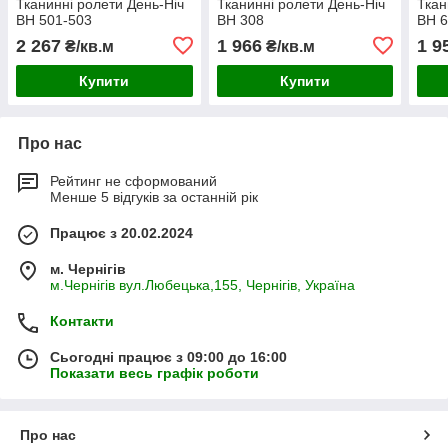
Тканинні ролети День-Ніч
Тканинні ролети День-Ніч
Ткан
BH 501-503
BH 308
BH 6
2 267
1 966
1 9
₴/кв.м
₴/кв.м
Купити
Купити
Про нас
Рейтинг не сформований
Менше 5 відгуків за останній рік
Працює з 20.02.2024
м. Чернігів
м.Чернігів вул.Любецька,155, Чернігів, Україна
Контакти
Сьогодні працює з 09:00 до 16:00
Показати весь графік роботи
Про нас