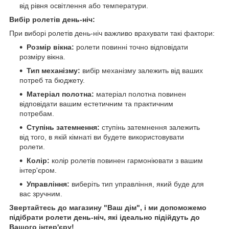
від рівня освітлення або температури.
Вибір ролетів день-ніч:
При виборі ролетів день-ніч важливо врахувати такі фактори:
Розмір вікна:
ролети повинні точно відповідати
розміру вікна.
Тип механізму:
вибір механізму залежить від ваших
потреб та бюджету.
Матеріал полотна:
матеріал полотна повинен
відповідати вашим естетичним та практичним
потребам.
Ступінь затемнення:
ступінь затемнення залежить
від того, в якій кімнаті ви будете використовувати
ролети.
Колір:
колір ролетів повинен гармоніювати з вашим
інтер'єром.
Управління:
виберіть тип управління, який буде для
вас зручним.
Звертайтесь до магазину "Ваш дім", і ми допоможемо
підібрати ролети день-ніч, які ідеально підійдуть до
Вашого інтер'єру!