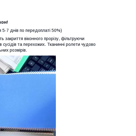
кон!
я 5-7 днів по передоплаті 50%)
ть закриття віконного прорізу, фільтруючи
в сусідів та перехожих. Тканинні ролети чудово
них розмірів.