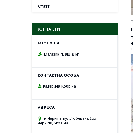
Статті
Т
КОНТАКТИ
Т
н
в
Магазин "Ваш Дім"
Катерина Кобріна
м.Чернігів вул.Любецька,155,
Чернігів, Україна