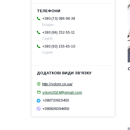
+380 (73) 086-98-38
Богдан
+380 (96) 252-55-11
Сергій
+380 (93) 155-65-10
Сергій
http://vdom.cn.ua/
vdom2024@gmail.com
+380733615403
+380636394650