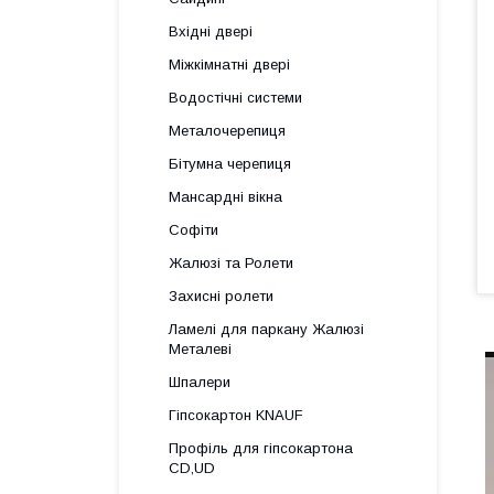
Вхідні двері
Міжкімнатні двері
Водостічні системи
Металочерепиця
Бітумна черепиця
Мансардні вікна
Софіти
Жалюзі та Ролети
Захисні ролети
Ламелі для паркану Жалюзі
Металеві
Шпалери
Гіпсокартон KNAUF
Профіль для гіпсокартона
CD,UD