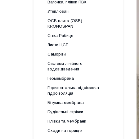
Вагонка, плівки ПВХ
Утеплювачі
ОСБ плита (OSB)
KRONOSPAN
Сітка Рябиця
Листи ЦСП
Саморізи
Системи лінійного
водовідведення
Геомембрана
Горизонтальна відсікаюча
гідроізоляція
Бітумна мембрана
Будівельні стрічки
Плівки та мембрани
Сходи на горище