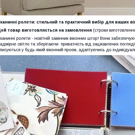
канинні ролети: стильний та практичний вибір для ваших ві
Цей товар виготовляється на замовлення
(строки виготовленн
канинні ролети - новітній замінник віконних штор! Вони забезпечую
адмірне світло та зберігаючи приватність від зацікавлених погляді
писуються у будь-який віконний проєм, адаптуючись до індивідуаль