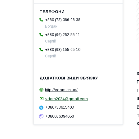
+380 (73) 086-98-38
Богдан
+380 (96) 252-55-11
Сергій
+380 (93) 155-65-10
Сергій
http://vdom.cn.ua/
vdom2024@gmail.com
+380733615403
+380636394650