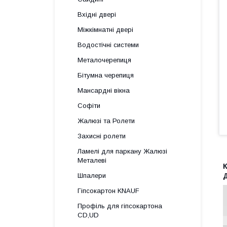
Вхідні двері
Міжкімнатні двері
Водостічні системи
Металочерепиця
Бітумна черепиця
Мансардні вікна
Софіти
Жалюзі та Ролети
Захисні ролети
Ламелі для паркану Жалюзі
Металеві
Шпалери
Гіпсокартон KNAUF
Профіль для гіпсокартона
CD,UD