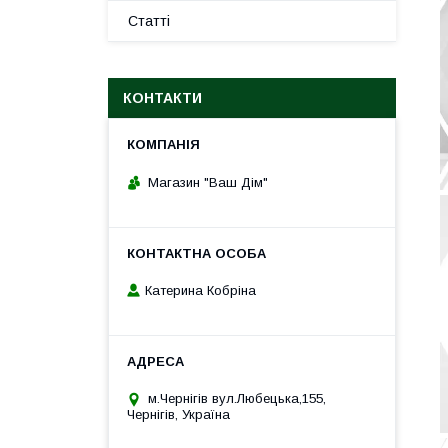
Статті
КОНТАКТИ
Магазин "Ваш Дім"
Катерина Кобріна
м.Чернігів вул.Любецька,155,
Чернігів, Україна