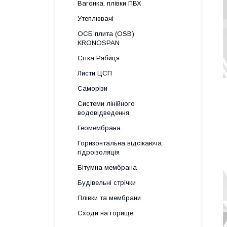
Вагонка, плівки ПВХ
Утеплювачі
ОСБ плита (OSB)
KRONOSPAN
Сітка Рябиця
Листи ЦСП
Саморізи
Системи лінійного
водовідведення
Геомембрана
Горизонтальна відсікаюча
гідроізоляція
Бітумна мембрана
Будівельні стрічки
Плівки та мембрани
Сходи на горище