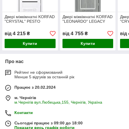
Двері міжкімнатні KORFAD
Двері міжкімнатні KORFAD
Двер
"CRYSTAL" PESTO
"LEONARDO" LEGACY
"CR
4 215
4 755
від
₴
від
₴
від
Купити
Купити
Про нас
Рейтинг не сформований
Менше 5 відгуків за останній рік
Працює з 20.02.2024
м. Чернігів
м.Чернігів вул.Любецька,155, Чернігів, Україна
Контакти
Сьогодні працює з 09:00 до 18:00
Показати весь графік роботи