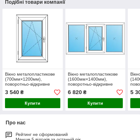
Подібні товари компанії
Вікно металопластикове
Вікно металопластикове
Вікн
(700мм×1200мм),
(1600мм×1400мм),
(14
поворотньо-відкривне
поворотньо-відкривне
пово
REHAU, (білий)
WDS, (білий)
Stek
3 540
6 820
5 3
₴
₴
Купити
Купити
Про нас
Рейтинг не сформований
Менше 5 відгуків за останній рік