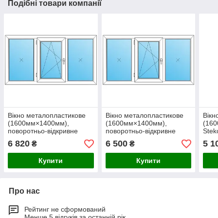
Подібні товари компанії
Вікно металопластикове
Вікно металопластикове
Вікн
(1600мм×1400мм),
(1600мм×1400мм),
(160
поворотньо-відкривне
поворотньо-відкривне
Stek
WDS, (білий)
Steko 4S, (білий)
6 820
6 500
5 1
₴
₴
Купити
Купити
Про нас
Рейтинг не сформований
Менше 5 відгуків за останній рік