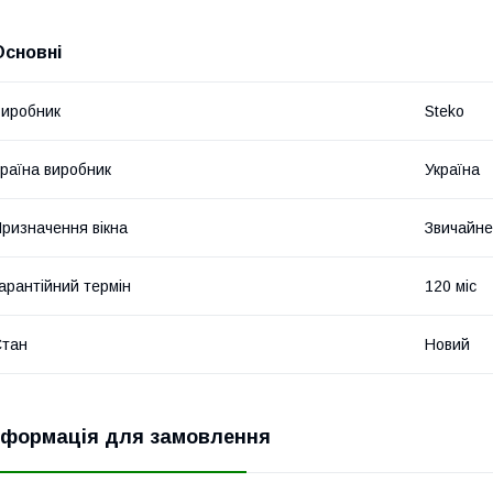
Основні
иробник
Steko
раїна виробник
Україна
ризначення вікна
Звичайне
арантійний термін
120 міс
Стан
Новий
нформація для замовлення