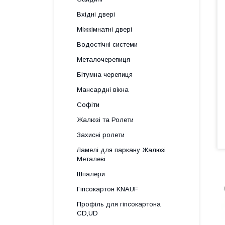
Вхідні двері
Міжкімнатні двері
Водостічні системи
Металочерепиця
Бітумна черепиця
Мансардні вікна
Софіти
Жалюзі та Ролети
Захисні ролети
Ламелі для паркану Жалюзі
Металеві
Шпалери
Гіпсокартон KNAUF
Профіль для гіпсокартона
CD,UD