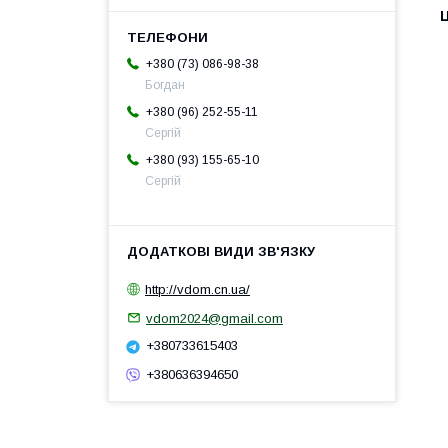
Ц
+380 (73) 086-98-38
Богдан
+380 (96) 252-55-11
Сергій
+380 (93) 155-65-10
Сергій
http://vdom.cn.ua/
vdom2024@gmail.com
+380733615403
+380636394650