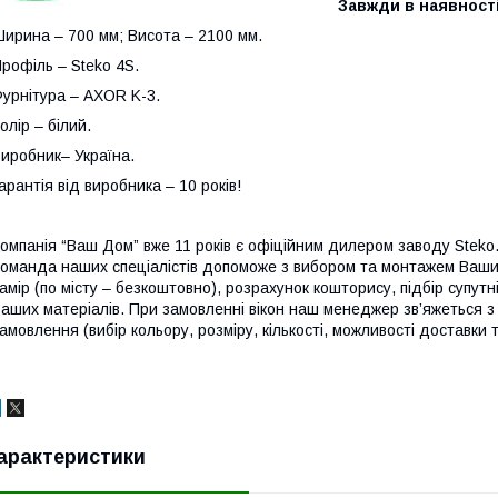
Завжди в наявності
ирина – 700 мм; Висота – 2100 мм.
рофіль – Steko 4S.
урнітура – AXOR K-3.
олір – білий.
иробник– Україна.
арантія від виробника – 10 років!
омпанія “Ваш Дом” вже 11 років є офіційним дилером заводу Steko
оманда наших спеціалістів допоможе з вибором та монтажем Ваших
амір (по місту – безкоштовно), розрахунок кошторису, підбір супут
аших матеріалів. При замовленні вікон наш менеджер зв’яжеться 
амовлення (вибір кольору, розміру, кількості, можливості доставки т
арактеристики