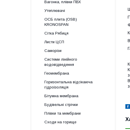
Вагонка, плівки ПВХ
Ш
Утеплювачі
П
ОСБ плита (OSB)
KRONOSPAN
Ф
К
Сітка Рябиця
В
Листи ЦСП
Г
Саморізи
Системи лінійного
К
водовідведення
К
Геомембрана
з
В
Горизонтальна відсікаюча
з
гідроізоляція
Бітумна мембрана
Будівельні стрічки
Плівки та мембрани
Х
Сходи на горище