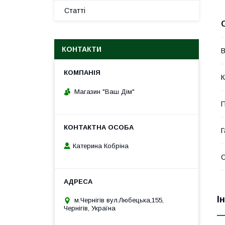
Статті
КОНТАКТИ
В
К
Магазин "Ваш Дім"
П
Г
Катерина Кобріна
І
м.Чернігів вул.Любецька,155,
Чернігів, Україна