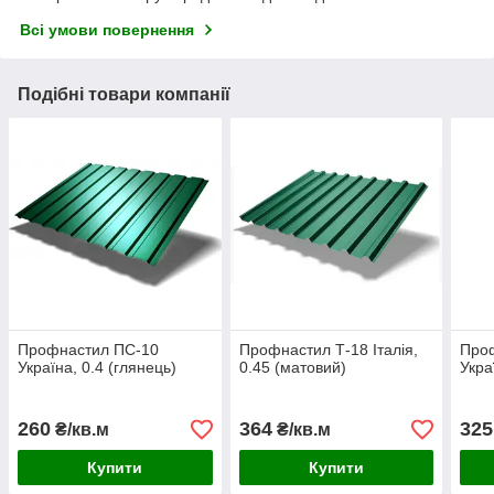
Всі умови повернення
Подібні товари компанії
Профнастил ПС-10
Профнастил Т-18 Італія,
Про
Україна, 0.4 (глянець)
0.45 (матовий)
Укра
260
364
325
₴/кв.м
₴/кв.м
Купити
Купити