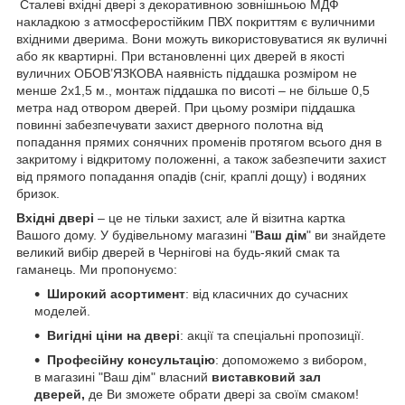
Сталевi вхiднi дверi з декоративною зовнiшньою МДФ
накладкою з атмосферостiйким ПВХ покриттям є вуличними
вхiдними дверима. Вони можуть використовуватися як вуличні
або як квартирні. При встановленнi цих дверей в якостi
вуличних ОБОВ’ЯЗКОВА наявнiсть пiддашка розмiром не
менше 2х1,5 м., монтаж пiддашка по висотi – не бiльше 0,5
метра над отвором дверей. При цьому розмiри пiддашка
повинні забезпечувати захист дверного полотна вiд
попадання прямих сонячних променiв протягом всього дня в
закритому i вiдкритому положеннi, а також забезпечити захист
вiд прямого попадання опадiв (cніг, краплi дощу) i водяних
бризок.
Вхідні двері
– це не тільки захист, але й візитна картка
Вашого дому. У будівельному магазині "
Ваш дім
" ви знайдете
великий вибір дверей в Чернігові на будь-який смак та
гаманець. Ми пропонуємо:
Широкий асортимент
: від класичних до сучасних
моделей.
Вигідні ціни на двері
: акції та спеціальні пропозиції.
Професійну консультацію
: допоможемо з вибором,
в магазині "Ваш дім" власний
виставковий зал
дверей,
де Ви зможете обрати двері за своїм смаком!