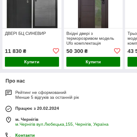
ДВЕРІ БЦ СИНЕВИР
Вхідні двері з
Трьо
терморозривом модель
мод
Ufo комплектація
комп
COTTAGE ABWEHR (367)
ABW
11 830
50 300
43 
₴
₴
Купити
Купити
Про нас
Рейтинг не сформований
Менше 5 відгуків за останній рік
Працює з 20.02.2024
м. Чернігів
м.Чернігів вул.Любецька,155, Чернігів, Україна
Контакти