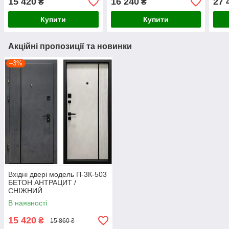
15 420
16 240
27 
₴
₴
Купити
Купити
Акційні пропозиції та новинки
–3%
Вхідні двері модель П-3К-503
БЕТОН АНТРАЦИТ /
СНІЖНИЙ
В наявності
15 420
₴
15 860 ₴