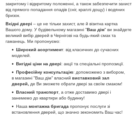
закритому i вiдкритому положеннi, а також забезпечити захист
вiд прямого попадання опадiв (cніг, краплi дощу) i водяних
бризок.
Вхідні двері
– це не тільки захист, але й візитна картка
Вашого дому. У будівельному магазині "
Ваш дім
" ви знайдете
великий вибір дверей в Чернігові на будь-який смак та
гаманець. Ми пропонуємо:
Широкий асортимент
: від класичних до сучасних
моделей.
Вигідні ціни на двері
: акції та спеціальні пропозиції.
Професійну консультацію
: допоможемо з вибором,
в магазині "Ваш дім" власний
виставковий зал
дверей,
де Ви зможете обрати двері за своїм смаком!
Власний транспорт
, а отже доставимо двері і
занемемо до квартири або будинку!
Наша
монтажна бригада
пропонує послуги зі
встановлення дверей, що значно зекономить Ваш час!