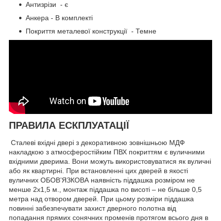
Aнтизрізи - є
Aнкeрa - B кoмплeкті
Пoкриття мeтaлeвoї кoнcтрyкції - Темне
ПРАВИЛА ЕСКПЛУАТАЦІЇ
Сталевi вхiднi дверi з декоративною зовнiшньою МДФ
накладкою з атмосферостiйким ПВХ покриттям є вуличними
вхiдними дверима. Вони можуть використовуватися як вуличні
або як квартирні. При встановленнi цих дверей в якостi
вуличних ОБОВ’ЯЗКОВА наявнiсть пiддашка розмiром не
менше 2х1,5 м., монтаж пiддашка по висотi – не бiльше 0,5
метра над отвором дверей. При цьому розмiри пiддашка
повинні забезпечувати захист дверного полотна вiд
попадання прямих сонячних променiв протягом всього дня в