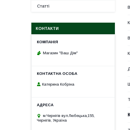
Статті
В
К
КОНТАКТИ
В
Магазин "Ваш Дім"
К
Д
Ш
Катерина Кобріна
Т
м.Чернігів вул.Любецька,155,
Чернігів, Україна