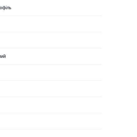
офіль
лий