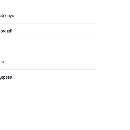
ий брус
ломний
ія
 дерева