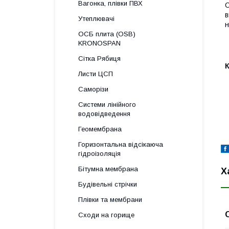
Вагонка, плівки ПВХ
С
в
Утеплювачі
н
ОСБ плита (OSB)
KRONOSPAN
Сітка Рябиця
Листи ЦСП
Саморізи
Системи лінійного
водовідведення
Геомембрана
Горизонтальна відсікаюча
гідроізоляція
Бітумна мембрана
Х
Будівельні стрічки
Плівки та мембрани
Сходи на горище