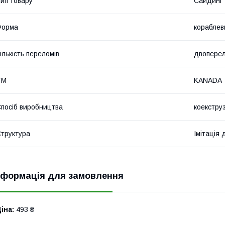
ип товару
Сайдинг
Форма
кораблев
ількість переломів
двопере
ТМ
KANADA
посіб виробництва
коекструз
труктура
Імітація
нформація для замовлення
іна:
493 ₴