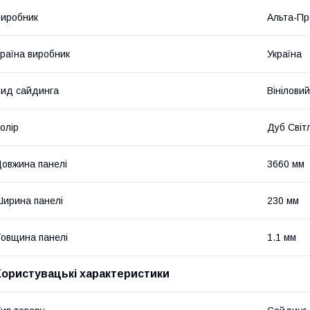
иробник
Альта-Пр
раїна виробник
Україна
ид сайдинга
Вініловий
олір
Дуб Світ
овжина панелі
3660 мм
ирина панелі
230 мм
овщина панелі
1.1 мм
Користувацькі характеристики