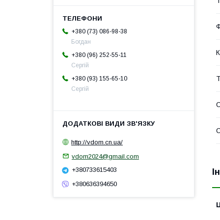
Т
+380 (73) 086-98-38
Богдан
К
+380 (96) 252-55-11
Сергій
+380 (93) 155-65-10
Сергій
С
С
http://vdom.cn.ua/
vdom2024@gmail.com
+380733615403
І
+380636394650
Ц