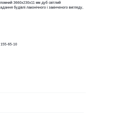
ломний 3660х230х11 мм дуб світлий
дання будівлі лаконічного і закінченого вигляду,
 155-65-10