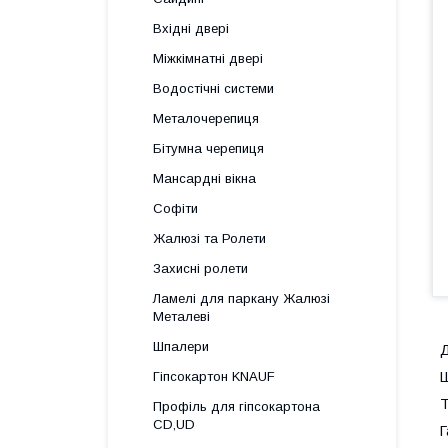
Вхідні двері
Міжкімнатні двері
Водостічні системи
Металочерепиця
Бітумна черепиця
Мансардні вікна
Софіти
Жалюзі та Ролети
Захисні ролети
Ламелі для паркану Жалюзі
Металеві
Шпалери
Д
Ш
Гіпсокартон KNAUF
Т
Профіль для гіпсокартона
CD,UD
Г