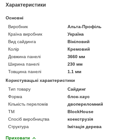
Характеристики
Основні
Виробник
Альта-Профіль
Країна виробник
Україна
Вид сайдинга
Вініловий
Колір
Кремовий
Довжина панелі
3660 мм
Ширина панелі
230 мм
Товщина панелі
1.1 мм
Користувацькі характеристики
Тип товару
Сайдинг
Форма
блок-хаус
Кількість переломів
двопереломний
ТМ
BlockHouse
Спосіб виробництва
коекструзія
Структура
Імітація дерева
Приховати