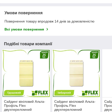
Умови повернення
Повернення товару впродовж 14 днів за домовленістю
Всі умови повернення
Подібні товари компанії
Сайдинг вініловий Альта-
Сайдинг вініловий Альта-
Сайд
Профіль Flex
Профіль Flex
Проф
двухпереломний
двухпереломний
дву