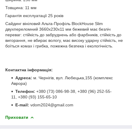
Товщина: 11 мм
Гарантія експлуатації 25 років
Сайдинг вініловий Альта-Профіль BlockHouse Slim
двухпереломний 3660х230х11 мм бежевий має безліч
переваг: стійкість до забруднень або фарбників, стійкість до
вигорання, не вбирає вологу, має високу ударну стійкість, не
боїться комах і грибка, пожежна безпека і екологічність.
Контактна інформація:
Адреса:
м. Чернігів, вул. Любецька,155 (комплекс
Аврора)
Телефон:
+380 (73) 086-98-38, +380 (96) 252-55-
11, +380 (93) 155-65-10
E-mail:
vdom2024@gmail.com
Приховати