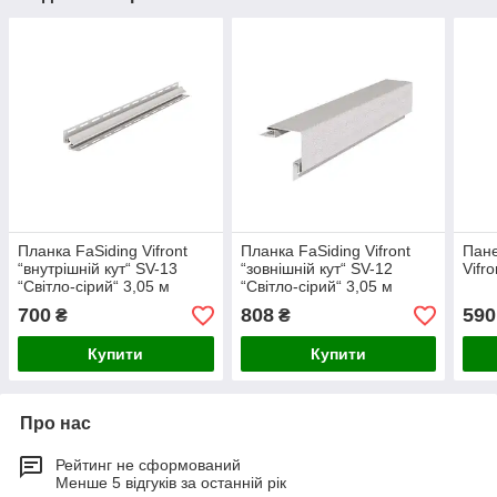
Планка FaSiding Vifront
Планка FaSiding Vifront
Пане
“внутрішній кут“ SV-13
“зовнішній кут“ SV-12
Vifr
“Світло-сірий“ 3,05 м
“Світло-сірий“ 3,05 м
700
808
590
₴
₴
Купити
Купити
Про нас
Рейтинг не сформований
Менше 5 відгуків за останній рік