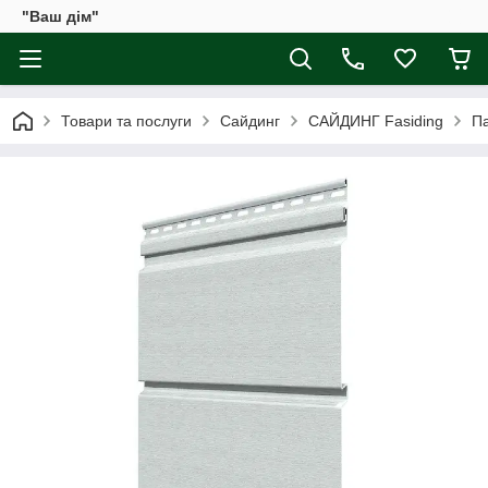
"Ваш дім"
Товари та послуги
Сайдинг
САЙДИНГ Fasiding
Па