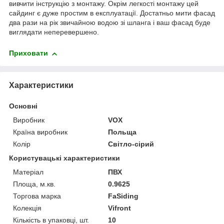
вивчити інструкцію з монтажу. Окрім легкості монтажу цей
сайдинг є дуже простим в експлуатації. Достатньо мити фасад
два рази на рік звичайною водою зі шланга і ваш фасад буде
виглядати неперевершено.
Приховати
Характеристики
Основні
Виробник
VOX
Країна виробник
Польща
Колір
Світло-сірий
Користувацькі характеристики
Матеріал
ПВХ
Площа, м.кв.
0.9625
Торгова марка
FaSiding
Колекція
Vifront
Кількість в упаковці, шт.
10