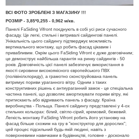
ВСІ ФОТО ЗРОБЛЕНІ З МАГАЗИНУ !!!
РОЗМІР - 3,85*0,255 - 0,962 м/кв.
Панелі FaSiding Vifront поєднують в собі усі риси сучасного
фасаду. Це легкі, стильні і витривалі сайдингові панелі.
Унікальність цього сайдингу підтверджує можливість
вертикального монтажу, що робить фасад цікавим і
привабливим. Окрім цього FaSiding Vifront є дуже довговічним;
це демонструє найбільша гарантія на ринку сайдингів - 50
років. Довговічність цієї панелі забезпечує використання в
якості сировини високоякісного європейського ПВХ
(полівінілхлориду), а грамотно сконструйована панель
витримує пориви ураганного вітру. Одним з таких
конструктивних рішень є антиураганний замок - це спеціальна
частина панелі, що дозволяє амортизувати пориви вітру, які
притискають або відривають панель з фасаду. Країна
виробництва - Польща. Панелі сайдингу представлені у 4-ох
стильних кольорах: білий, світло-сірий, кремовий, бежевий.
Легкість монтажу FaSiding Vifront робить його установку на
фасад більше схожим на гру в "конструктор для дорослих";
цей процес підсильний будь-якій людині, навіть з
поверхневими навичками в будівництві, головне - досконало