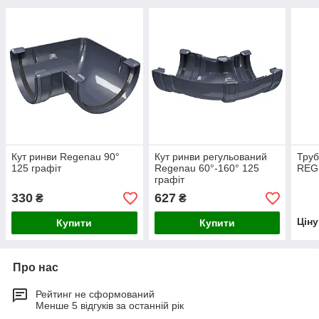
Кут ринви Regenau 90°
Кут ринви регульований
Труб
125 графіт
Regenau 60°-160° 125
REG
графіт
330
627
₴
₴
Цін
Купити
Купити
Про нас
Рейтинг не сформований
Менше 5 відгуків за останній рік