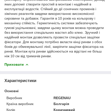
яких допоміг створити простий в монтажі і надійний в
експлуатації водостік. Стійкий до дії сонячних променів і
хімічних реагентів завдяки використанню високоякісної
сировини та добавок. Гарантія в 10 років на кольорову і
механічну стійкість. Герметичність системи забезпечують
гумові ущільнювачі, завдяки цьому монтаж можна проводити
без використання спеціальних мастил або клею. Зручний і
надійний монтаж дозволяють провести спеціальні защіпки
фіксатори. Для монтажу потрібно вкласти кінці ринви з обох
боків до обмежувальної лінії, закріпити защіпки фіксатора на
ринві. Монтаж кута ринви здійснюється на відстані не більш
ніж 10 см від тримачів ринви.
Приховати
Характеристики
Основні
Виробник
REGENAU
Країна виробник
Болгарія
Колір
Коричневий