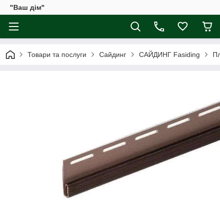
"Ваш дім"
Товари та послуги
Сайдинг
САЙДИНГ Fasiding
Пл