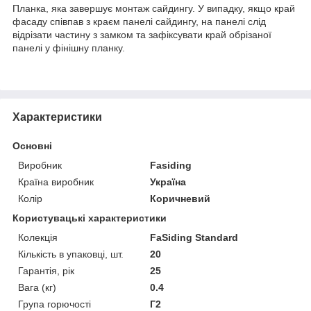
Планка, яка завершує монтаж сайдингу. У випадку, якщо край
фасаду співпав з краєм панелі сайдингу, на панелі слід
відрізати частину з замком та зафіксувати край обрізаної
панелі у фінішну планку.
Характеристики
Основні
Виробник
Fasiding
Країна виробник
Україна
Колір
Коричневий
Користувацькі характеристики
Колекція
FaSiding Standard
Кількість в упаковці, шт.
20
Гарантія, рік
25
Вага (кг)
0.4
Група горючості
Г2