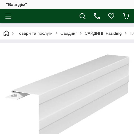
"Ваш дім"
Товари та послуги
Сайдинг
САЙДИНГ Fasiding
Пл