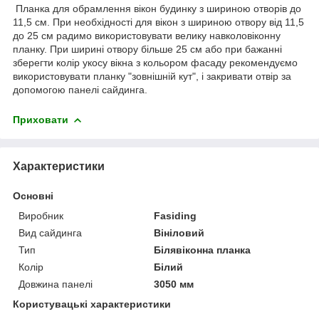
Планка для обрамлення вікон будинку з шириною отворів до
11,5 см. При необхідності для вікон з шириною отвору від 11,5
до 25 см радимо використовувати велику навколовіконну
планку. При ширині отвору більше 25 см або при бажанні
зберегти колір укосу вікна з кольором фасаду рекомендуємо
використовувати планку "зовнішній кут", і закривати отвір за
допомогою панелі сайдинга.
Приховати
Характеристики
Основні
Виробник
Fasiding
Вид сайдинга
Вініловий
Тип
Білявіконна планка
Колір
Білий
Довжина панелі
3050 мм
Користувацькі характеристики