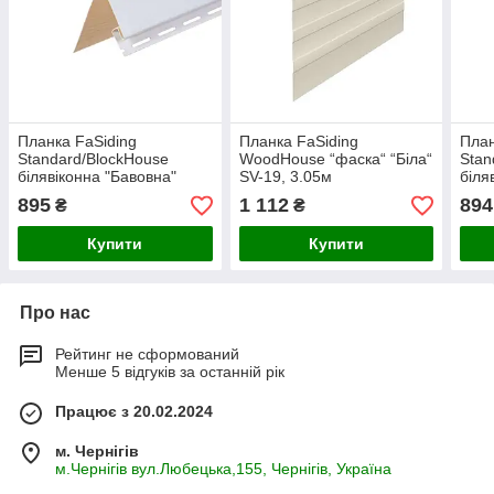
Планка FaSiding
Планка FaSiding
План
Standard/BlockHouse
WoodHouse “фаска“ “Біла“
Stan
білявіконна "Бавовна"
SV-19, 3.05м
біля
Т-17. 3.05м
3.05
895
1 112
894
₴
₴
Купити
Купити
Про нас
Рейтинг не сформований
Менше 5 відгуків за останній рік
Працює з 20.02.2024
м. Чернігів
м.Чернігів вул.Любецька,155, Чернігів, Україна