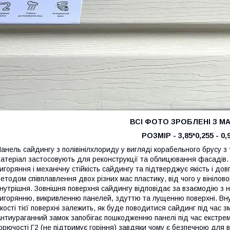
ВСІ ФОТО ЗРОБЛЕНІ З МАГ
РОЗМІР - 3,85*0,255 - 0,
анель сайдингу з полівінілхлориду у вигляді корабельного брусу з
атеріал застосовують для реконструкції та облицювання фасадів. 
игоряння і механічну стійкість сайдингу та підтверджує якість і до
етодом співплавлення двох різних мас пластику, від чого у вінілово
нутрішня. Зовнішня поверхня сайдингу відповідає за взаємодію з 
игорянню, викривленню панелей, здуттю та лущенню поверхні. Внутр
кості тієї поверхні залежить, як буде поводитися сайдинг під час з
нтиураганний замок запобігає пошкодженню панелі під час екстре
орючості Г2 (не підтримує горіння) завдяки чому є безпечною для