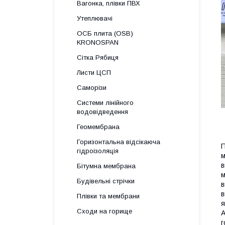
Вагонка, плівки ПВХ
Утеплювачі
ОСБ плита (OSB)
KRONOSPAN
Сітка Рябиця
Листи ЦСП
Саморізи
Системи лінійного
водовідведення
Геомембрана
Горизонтальна відсікаюча
П
гідроізоляція
м
в
Бітумна мембрана
м
Будівельні стрічки
в
в
Плівки та мембрани
я
Сходи на горище
А
г