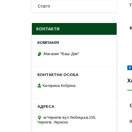
у
Статті
КОНТАКТИ
Магазин "Ваш Дім"
Х
Катерина Кобріна
м.Чернігів вул.Любецька,155,
В
Чернігів, Україна