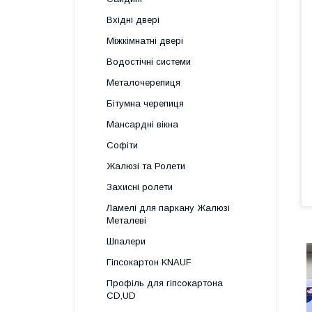
Вхідні двері
Міжкімнатні двері
Водостічні системи
Металочерепиця
Бітумна черепиця
Мансардні вікна
Софіти
Жалюзі та Ролети
Захисні ролети
Ламелі для паркану Жалюзі
Металеві
Шпалери
Гіпсокартон KNAUF
Профіль для гіпсокартона
CD,UD