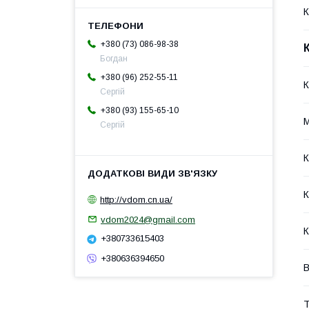
К
+380 (73) 086-98-38
Богдан
+380 (96) 252-55-11
К
Сергій
+380 (93) 155-65-10
М
Сергій
К
К
http://vdom.cn.ua/
vdom2024@gmail.com
К
+380733615403
+380636394650
В
Т