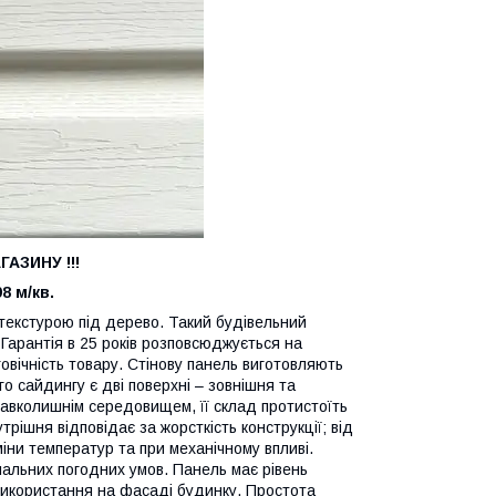
АЗИНУ !!!
98 м/кв.
 текстурою під дерево. Такий будівельний
Гарантія в 25 років розповсюджується на
вговічність товару. Стінову панель виготовляють
го сайдингу є дві поверхні – зовнішня та
навколишнім середовищем, її склад протистоїть
ішня відповідає за жорсткість конструкції; від
міни температур та при механічному впливі.
мальних погодних умов. Панель має рівень
 використання на фасаді будинку. Простота