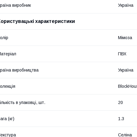
раїна виробник
Україна
Користувацькі характеристики
олір
Мімоза
атеріал
ПВХ
раїна виробництва
Україна
олекція
BlockHou
ількість в упаковці, шт.
20
ага (кг)
1.3
екстура
Селіна