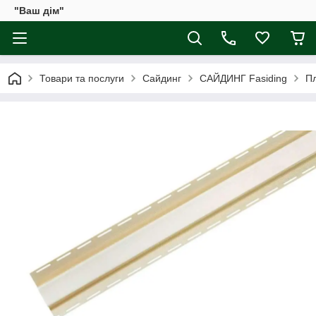
"Ваш дім"
Товари та послуги
Сайдинг
САЙДИНГ Fasiding
Пл