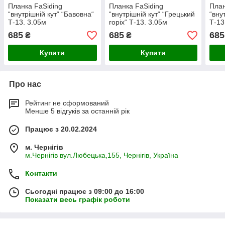
Планка FaSiding
Планка FaSiding
План
“внутрішній кут“ “Бавовна“
“внутрішній кут“ “Грецький
“вну
Т-13. 3.05м
горіх“ Т-13. 3.05м
Т-13
685
685
685
₴
₴
Купити
Купити
Про нас
Рейтинг не сформований
Менше 5 відгуків за останній рік
Працює з 20.02.2024
м. Чернігів
м.Чернігів вул.Любецька,155, Чернігів, Україна
Контакти
Сьогодні працює з 09:00 до 16:00
Показати весь графік роботи