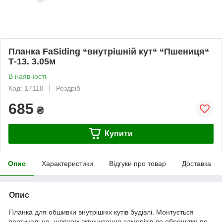
Планка FaSiding “внутрішній кут“ “Пшениця“
Т-13. 3.05м
В наявності
Код: 17118
Роздріб
685
₴
Купити
Опис
Характеристики
Відгуки про товар
Доставка
Опис
Планка для обшивки внутрішніх кутів будівлі. Монтується
вертикально, шляхом вкручування саморізів до обрешітки по