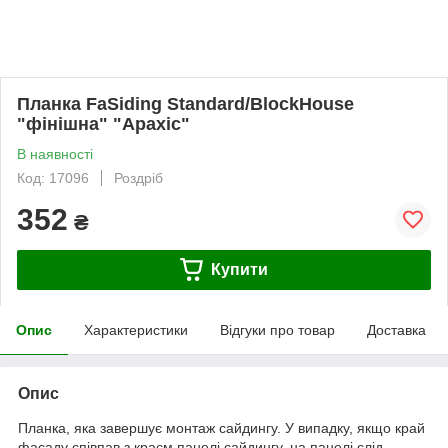
Планка FaSiding Standard/BlockHouse
"фінішна" "Арахіс"
В наявності
Код: 17096
Роздріб
352
₴
Купити
Опис
Характеристики
Відгуки про товар
Доставка
Опис
Планка, яка завершує монтаж сайдингу. У випадку, якщо край
фасаду співпав з краєм панелі сайдингу, на панелі слід