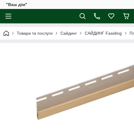
"Ваш дім"
Товари та послуги
Сайдинг
САЙДИНГ Fasiding
Пл