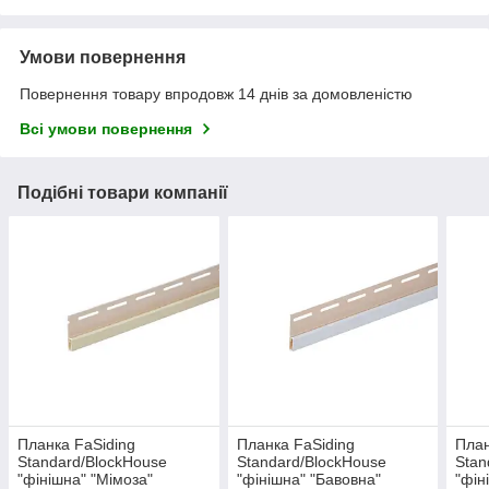
Умови повернення
Повернення товару впродовж 14 днів за домовленістю
Всі умови повернення
Подібні товари компанії
Планка FaSiding
Планка FaSiding
План
Standard/BlockHouse
Standard/BlockHouse
Stan
"фінішна" "Мімоза"
"фінішна" "Бавовна"
"фін