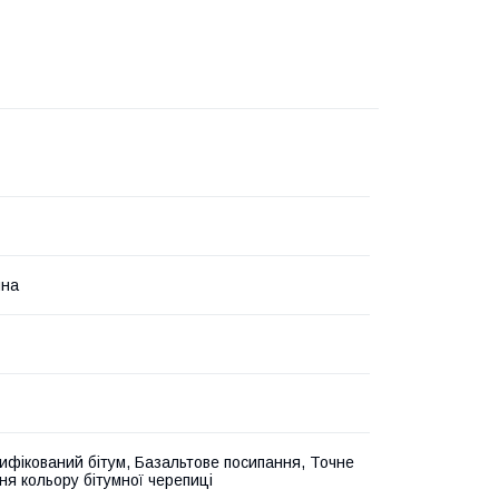
ина
фікований бітум, Базальтове посипання, Точне
ня кольору бітумної черепиці