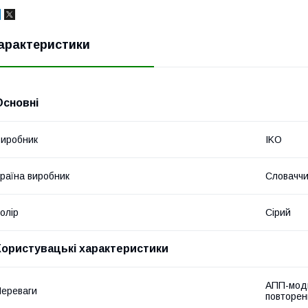
арактеристики
Основні
иробник
IKO
раїна виробник
Словачч
олір
Сірий
Користувацькі характеристики
АПП-моди
ереваги
повторен