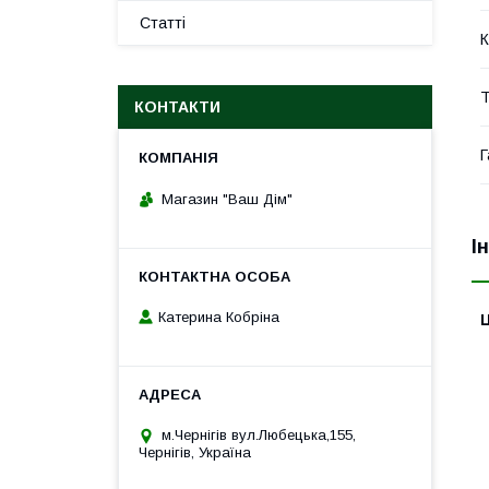
Статті
К
Т
КОНТАКТИ
Г
Магазин "Ваш Дім"
І
Катерина Кобріна
Ц
м.Чернігів вул.Любецька,155,
Чернігів, Україна