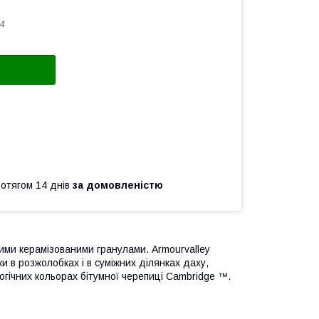
4
ротягом 14 днів
за домовленістю
ими керамізованими гранулами. Armourvalley
ки в розжолобках і в суміжних ділянках даху,
огічних кольорах бітумної черепиці Cambridge ™.