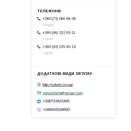
+380 (73) 086-98-38
Богдан
+380 (96) 252-55-11
Сергій
+380 (93) 155-65-10
Сергій
http://vdom.cn.ua/
vdom2024@gmail.com
+380733615403
+380636394650