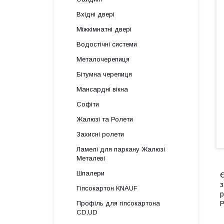
Вхідні двері
Міжкімнатні двері
Водостічні системи
Металочерепиця
Бітумна черепиця
Мансардні вікна
Софіти
Жалюзі та Ролети
Захисні ролети
Ламелі для паркану Жалюзі
Металеві
Шпалери
Є
з
Гіпсокартон KNAUF
р
Р
Профіль для гіпсокартона
CD,UD