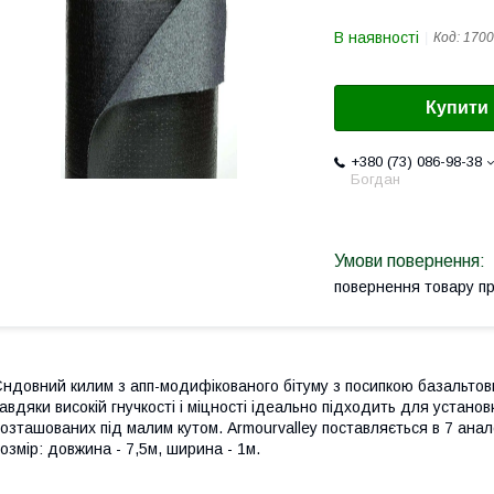
В наявності
Код:
1700
Купити
+380 (73) 086-98-38
Богдан
повернення товару п
ндовний килим з апп-модифікованого бітуму з посипкою базальтов
авдяки високій гнучкості і міцності ідеально підходить для установ
озташованих під малим кутом. Armourvalley поставляється в 7 анал
озмір: довжина - 7,5м, ширина - 1м.