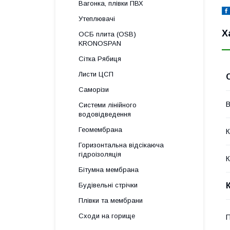
Вагонка, плівки ПВХ
Утеплювачі
Х
ОСБ плита (OSB)
KRONOSPAN
Сітка Рябиця
Листи ЦСП
Саморізи
В
Системи лінійного
водовідведення
Геомембрана
К
Горизонтальна відсікаюча
гідроізоляція
К
Бітумна мембрана
Будівельні стрічки
Плівки та мембрани
Сходи на горище
П