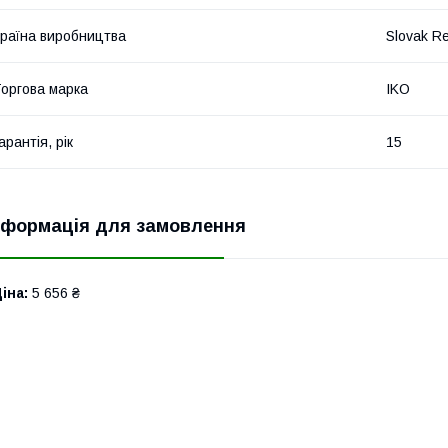
раїна виробництва
Slovak Re
оргова марка
IKO
арантія, рік
15
нформація для замовлення
іна:
5 656 ₴