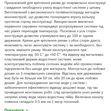
Призначений для кріплення ринви до покрівельної конструкції
і завдання необхідного ухилу водостічної системи у цілому.
Виготовлений з високоякісного полівінилхлориду методом
моноекструзії, що дозволяє попередити втрату кольору
протягом строку експлуатації. Використання виключно
первинної сировини попереджує розтріскування системи під
час різких перепадів температур. Посилена з усіх сторін
конструкція дозволяє утримувати вагу до 100 кг одним
держаком. Крюки для кріплення ринви з обох сторін дають
можливість легко змонтувати систему і, за необхідності, без
зусиль замінити ринву. Може експлуатуватися при
температурах від -50 С° до +50 С°. На відміну від металевих,
пластиковий держак водостічної системи, може
ескплуатуватись поблизу солоних водойм або промислових
підприємств без шкоди для матеріалу. Монтується до лобової
дошки на 3 покрівельних саморіза. Відстань між держаками
має бути не більше ніж 50 см, або 20 см до краю лобової
дошки. Для попередження застою води у системі і
забезпечення ефективного відводу дощової води, під час
проведення монтажних робіт, слід організувати ухил ринви у
напрямі зливу води через водостічну лійку. Величина нахилу
повинна складати 3-5 мм на 1 метр погонний.
Приховати