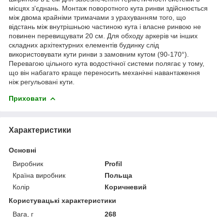
місцях з'єднань. Монтаж поворотного кута ринви здійснюється
між двома крайніми тримачами з урахуванням того, що
відстань між внутрішньою частиною кута і власне ринвою не
повинен перевищувати 20 см. Для обходу аркерів чи інших
складних архітектурних елементів будинку слід
використовувати кути ринви з замовним кутом (90-170°).
Перевагою цільного кута водостічної системи полягає у тому,
що він набагато краще переносить механічні навантаження
ніж регульовані кути.
Приховати
Характеристики
Основні
Виробник
Profil
Країна виробник
Польща
Колір
Коричневий
Користувацькі характеристики
Вага, г
268