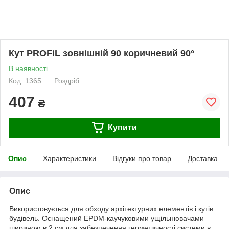
Кут PROFiL зовнішній 90 коричневий 90°
В наявності
Код: 1365
Роздріб
407
₴
Купити
Опис
Характеристики
Відгуки про товар
Доставка
Опис
Використовується для обходу архітектурних елементів і кутів
будівель. Оснащений EPDM-каучуковими ущільнювачами
шириною в 2 см для забезпечення герметичності системи в