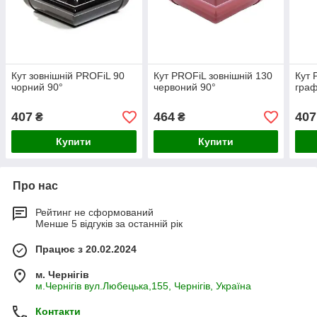
Кут зовнішній PROFiL 90
Кут PROFiL зовнішній 130
Кут 
чорний 90°
червоний 90°
граф
407
464
407
₴
₴
Купити
Купити
Про нас
Рейтинг не сформований
Менше 5 відгуків за останній рік
Працює з 20.02.2024
м. Чернігів
м.Чернігів вул.Любецька,155, Чернігів, Україна
Контакти