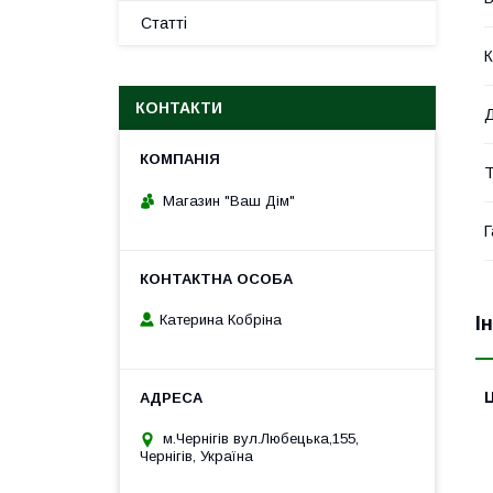
Статті
К
КОНТАКТИ
Д
Т
Магазин "Ваш Дім"
Г
Катерина Кобріна
І
Ц
м.Чернігів вул.Любецька,155,
Чернігів, Україна