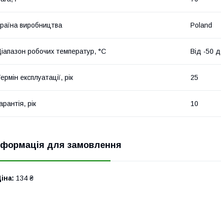
раїна виробництва
Poland
іапазон робочих температур, °С
Від -50 
ермін експлуатації, рік
25
арантія, рік
10
нформація для замовлення
іна:
134 ₴