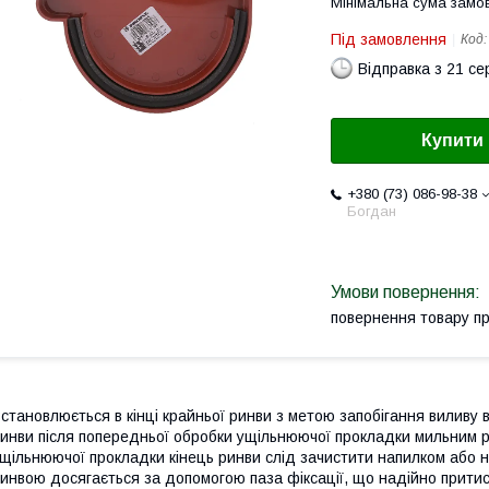
Мінімальна сума замов
Під замовлення
Код
Відправка з 21 се
Купити
+380 (73) 086-98-38
Богдан
повернення товару п
становлюється в кінці крайньої ринви з метою запобігання виливу
инви після попередньої обробки ущільнюючої прокладки мильним 
щільнюючої прокладки кінець ринви слід зачистити напилком або н
инвою досягається за допомогою паза фіксації, що надійно притис