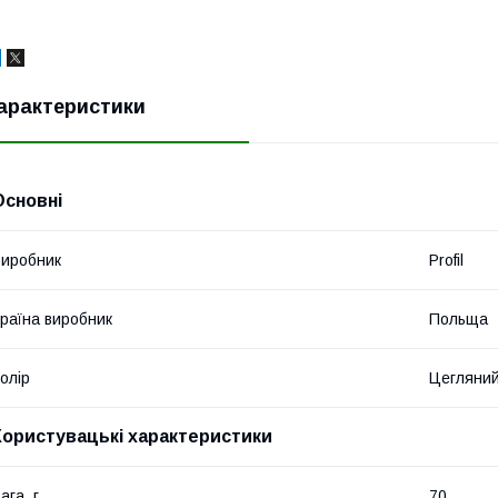
арактеристики
Основні
иробник
Profil
раїна виробник
Польща
олір
Цегляни
Користувацькі характеристики
ага, г
70