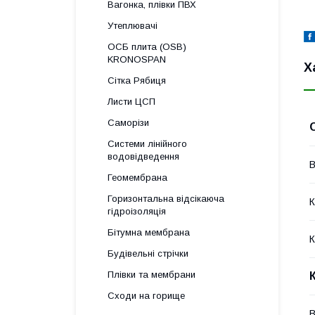
Вагонка, плівки ПВХ
Утеплювачі
ОСБ плита (OSB)
KRONOSPAN
Х
Сітка Рябиця
Листи ЦСП
Саморізи
Системи лінійного
водовідведення
В
Геомембрана
Горизонтальна відсікаюча
К
гідроізоляція
Бітумна мембрана
К
Будівельні стрічки
Плівки та мембрани
Сходи на горище
В