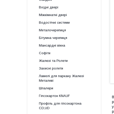
Вхідні двері
Міжкімнатні двері
Водостічні системи
Металочерепиця
Бітумна черепиця
Мансардні вікна
Софіти
Жалюзі та Ролети
Захисні ролети
Ламелі для паркану Жалюзі
Металеві
Шпалери
Гіпсокартон KNAUF
В
р
Профіль для гіпсокартона
у
CD,UD
р