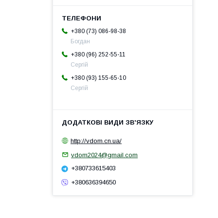
+380 (73) 086-98-38
Богдан
+380 (96) 252-55-11
Сергій
+380 (93) 155-65-10
Сергій
http://vdom.cn.ua/
vdom2024@gmail.com
+380733615403
+380636394650