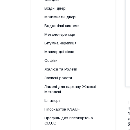
Вхідні двері
Міжкімнатні двері
Водостічні системи
Металочерепиця
Бітумна черепиця
Мансардні вікна
Софіти
Жалюзі та Ролети
Захисні ролети
Ламелі для паркану Жалюзі
Металеві
Шпалери
П
ц
Гіпсокартон KNAUF
п
Профіль для гіпсокартона
д
CD,UD
б
в