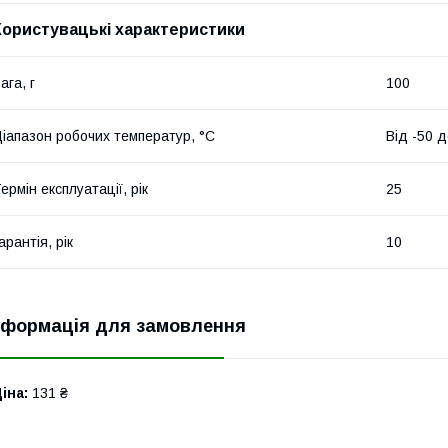
Користувацькі характеристики
ага, г
100
іапазон робочих температур, °С
Від -50 
ермін експлуатації, рік
25
арантія, рік
10
нформація для замовлення
іна:
131 ₴