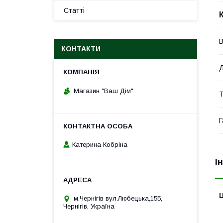
Статті
В
КОНТАКТИ
Д
Магазин "Ваш Дім"
Т
Г
Катерина Кобріна
І
Ц
м.Чернігів вул.Любецька,155,
Чернігів, Україна