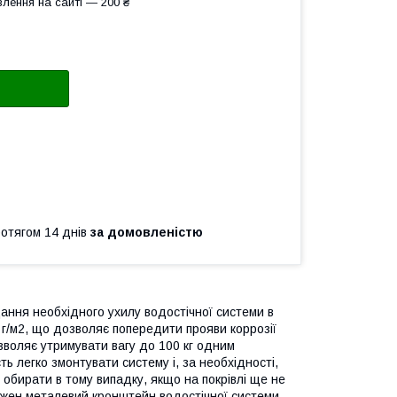
лення на сайті — 200 ₴
ротягом 14 днів
за домовленістю
дання необхідного ухилу водостічної системи в
5 г/м2, що дозволяє попередити прояви коррозії
озволяє утримувати вагу до 100 кг одним
ь легко змонтувати систему і, за необхідності,
обирати в тому випадку, якщо на покрівлі ще не
ожен металевий кронштейн водостічної системи