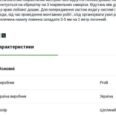
онтується на обрешітку на 3 покрівельних саморіза. Відстань між д
о краю лобової дошки. Для попередження застою води у системі 
оди, під час проведення монтажних робіт, слід організувати ухил р
еличина нахилу повинна складати 3-5 мм на 1 метр погонний.
арактеристики
Основні
иробник
Profil
раїна виробник
Україна
олір
Цегляни