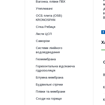
Вагонка, плівки ПВХ
м
д
Утеплювачі
в
ОСБ плита (OSB)
В
KRONOSPAN
Сітка Рябиця
Листи ЦСП
Саморізи
Х
Системи лінійного
водовідведення
Геомембрана
Горизонтальна відсікаюча
гідроізоляція
В
Бітумна мембрана
Будівельні стрічки
К
Плівки та мембрани
Сходи на горище
К