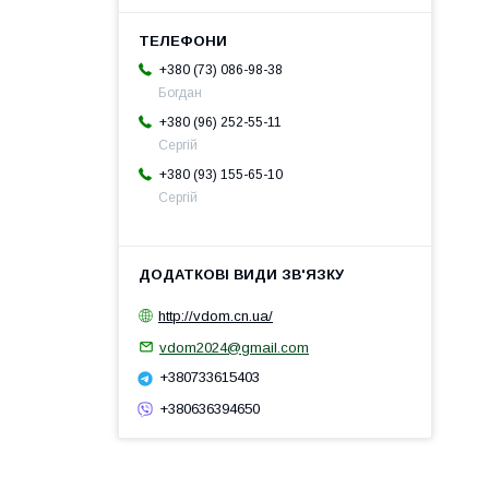
+380 (73) 086-98-38
Богдан
+380 (96) 252-55-11
Сергій
+380 (93) 155-65-10
Сергій
http://vdom.cn.ua/
vdom2024@gmail.com
+380733615403
+380636394650