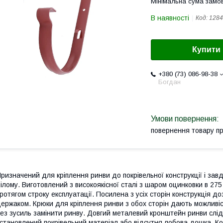
Мінімальна сума замов
В наявності
Код:
1284
Купити
+380 (73) 086-98-38
Богдан
повернення товару п
ризначений для кріплення ринви до покрівельної конструкції і зав
ілому. Виготовлений з високоякісної сталі з шаром оцинковки в 27
ротягом строку експлуатації. Посилена з усіх сторін конструкція д
ержаком. Крюки для кріплення ринви з обох сторін дають можливіст
ез зусиль замінити ринву. Довгий металевий кронштейн ринви слід 
становлений покрівельний матеріал або відсутня лобова дошка. К