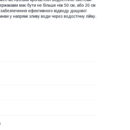
ержаками має бути не більше ніж 50 см, або 20 см
і забезпечення ефективного відводу дощової
инви у напрямі зливу води через водостічну лійку.
й