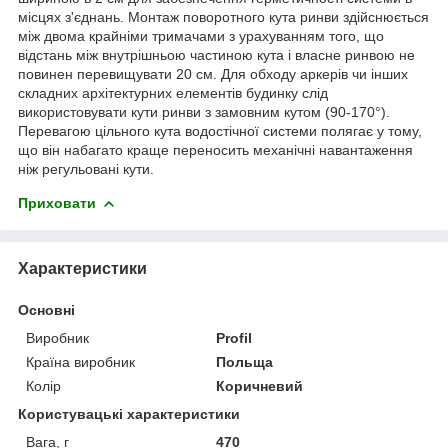
місцях з'єднань. Монтаж поворотного кута ринви здійснюється
між двома крайніми тримачами з урахуванням того, що
відстань між внутрішньою частиною кута і власне ринвою не
повинен перевищувати 20 см. Для обходу аркерів чи інших
складних архітектурних елементів будинку слід
використовувати кути ринви з замовним кутом (90-170°).
Перевагою цільного кута водостічної системи полягає у тому,
що він набагато краще переносить механічні навантаження
ніж регульовані кути.
Приховати
Характеристики
Основні
Виробник
Profil
Країна виробник
Польща
Колір
Коричневий
Користувацькі характеристики
Вага, г
470