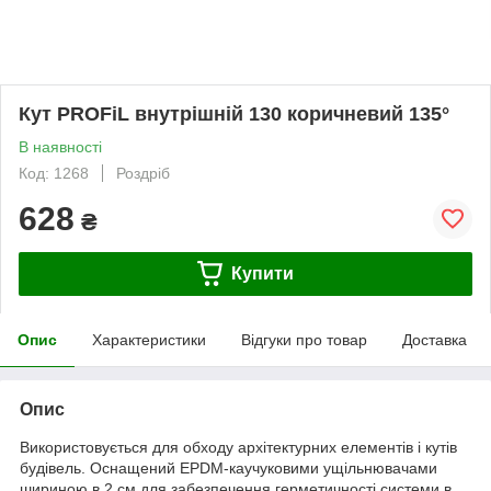
Кут PROFiL внутрішній 130 коричневий 135°
В наявності
Код: 1268
Роздріб
628
₴
Купити
Опис
Характеристики
Відгуки про товар
Доставка
Опис
Використовується для обходу архітектурних елементів і кутів
будівель. Оснащений EPDM-каучуковими ущільнювачами
шириною в 2 см для забезпечення герметичності системи в