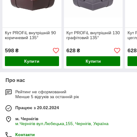
Кут PROFiL внутрішній 90
Кут PROFiL внутрішній 130
Кут 
коричневий 135°
графітовий 135°
цегл
598
628
628
₴
₴
Купити
Купити
Про нас
Рейтинг не сформований
Менше 5 відгуків за останній рік
Працює з 20.02.2024
м. Чернігів
м.Чернігів вул.Любецька,155, Чернігів, Україна
Контакти