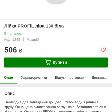
Лійка PROFiL ліва 130 біла
В наявності
Код: 1248
Роздріб
506
₴
Купити
Опис
Характеристики
Відгуки про товар
Доставка
Опис
Необхідна для відведення дощової і талої води з ринви в
трубу. Оснащена вмонтованою заглушкою. Встановлюється в
кінці ринви. Оснащена EPDM-каучуковими ущільнювачами