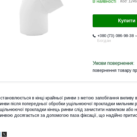
В наявності
Код:
1246
Купити
+380 (73) 086-98-38
Богдан
повернення товару п
становлюється в кінці крайньої ринви з метою запобігання виливу
инви після попередньої обробки ущільнюючої прокладки мильним 
щільнюючої прокладки кінець ринви слід зачистити напилком або н
инвою досягається за допомогою паза фіксації, що надійно притис