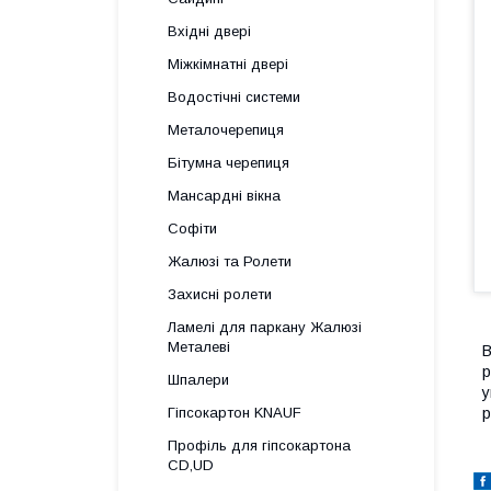
Вхідні двері
Міжкімнатні двері
Водостічні системи
Металочерепиця
Бітумна черепиця
Мансардні вікна
Софіти
Жалюзі та Ролети
Захисні ролети
Ламелі для паркану Жалюзі
Металеві
В
р
Шпалери
у
р
Гіпсокартон KNAUF
Профіль для гіпсокартона
CD,UD