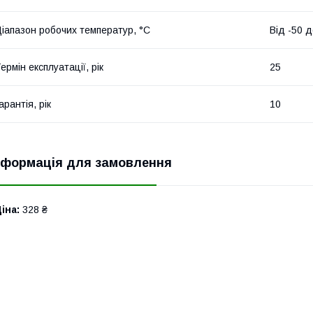
іапазон робочих температур, °С
Від -50 
ермін експлуатації, рік
25
арантія, рік
10
нформація для замовлення
іна:
328 ₴