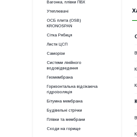
Вагонка, плівки ПВХ
Х
Утеплювачі
ОСБ плита (OSB)
KRONOSPAN
Сітка Рябиця
Листи ЦСП
В
Саморізи
Системи лінійного
водовідведення
К
Геомембрана
К
Горизонтальна відсікаюча
гідроізоляція
Бітумна мембрана
Будівельні стрічки
В
Плівки та мембрани
Сходи на горище
К