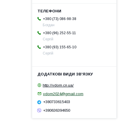
+380 (73) 086-98-38
Богдан
+380 (96) 252-55-11
Сергій
+380 (93) 155-65-10
Сергій
http://vdom.cn.ua/
vdom2024@gmail.com
+380733615403
+380636394650