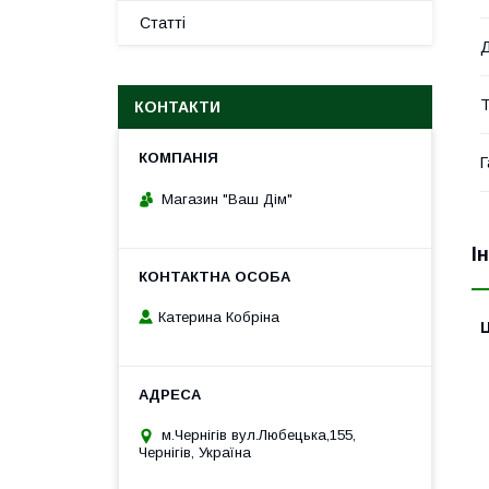
Статті
Д
Т
КОНТАКТИ
Г
Магазин "Ваш Дім"
І
Катерина Кобріна
Ц
м.Чернігів вул.Любецька,155,
Чернігів, Україна