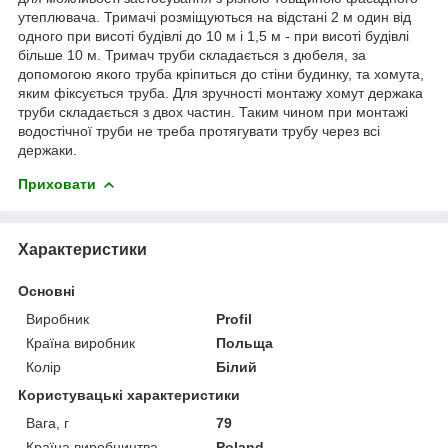
утеплювача. Тримачі розміщуються на відстані 2 м один від
одного при висоті будівлі до 10 м і 1,5 м - при висоті будівлі
більше 10 м. Тримач труби складається з дюбеля, за
допомогою якого труба кріпиться до стіни будинку, та хомута,
яким фіксується труба. Для зручності монтажу хомут держака
труби складається з двох частин. Таким чином при монтажі
водостічної труби не треба протягувати трубу через всі
держаки.
Приховати
Характеристики
Основні
Виробник
Profil
Країна виробник
Польща
Колір
Білий
Користувацькі характеристики
Вага, г
79
Країна виробництва
Poland