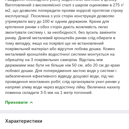
Виготовлений з високоякісної сталі з шаром оцинковки в 275 г/
м2, що дозволяє попередити прояви коррозії протягом строку
експлуатації. Посилена з усіх сторін конструкція дозволяє
утримувати вагу до 100 кг одним держаком. Крюки для
кріплення ринви з обох сторін дають можливість легко
змонтувати систему і, за необхідності, без зусиль замінити
ринву. Довгий металевий кронштейн ринви слід обирати в
тому випадку, якщо на покрівлі ще не встановлений
покрівельний матеріал або відсутня лобова дошка. Кожен
металевий кронштейн водостічної системи монтується на
обрешітку на 3 покрівельних саморіза. Відстань між
держаками має бути не більше ніж 50 см, або 20 см до краю
лобової дошки. Для попередження застою води у системі і
забезпечення ефективного відводу дощової води, під час
проведення монтажних робіт, слід організувати ухил ринви у
напрямі зливу води через водостічну лійку. Величина нахилу
повинна складати 3-5 мм на 1 метр погонний.
Приховати
Характеристики