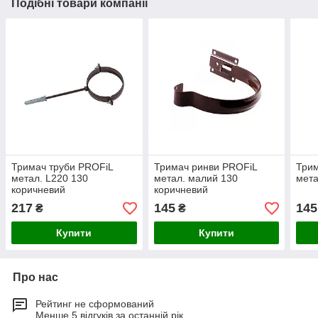
Подібні товари компанії
Тримач труби PROFiL
Тримач ринви PROFiL
Трим
метал. L220 130
метал. малий 130
мета
коричневий
коричневий
217
145
145
₴
₴
Купити
Купити
Про нас
Рейтинг не сформований
Менше 5 відгуків за останній рік