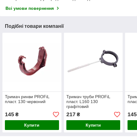
Всі умови повернення
Подібні товари компанії
Тримач ринви PROFiL
Тримач труби PROFiL
Трим
пласт. 130 червоний
пласт. L160 130
плас
графітовий
145
217
145
₴
₴
Купити
Купити