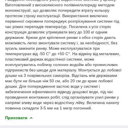
Виготовлений з високоякісного полівінилхлориду методом
моноекструзії, що дозволяє попередити втрату кольору
протягом строку експлуатації. Використання виключно
первинної сировини попереджує розтріскування системи під
час різких перепадів температур. Посилена з усіх сторін
конструкція дозволяє утримувати вагу до 100 кг одним
держаком. Крюки для кріплення ринви з обох сторін дають
можливість легко змонтувати систему і, за необхідності, без
зусиль замінити ринву. Може експлуатуватися при
температурах від -50 С° до +50 С°. На відміну від металевих,
пластиковий держак водостічної системи, може
ескплуатуватись поблизу солоних водойм або промислових
підприємств без шкоди для матеріалу. Монтується до лобової
дошки на 3 покрівельних саморіза. Відстань між держаками
має бути не більше ніж 50 см, або 20 см до краю лобової
дошки. Для попередження застою води у системі і
забезпечення ефективного відводу дощової води, під час
проведення монтажних робіт, слід організувати ухил ринви у
напрямі зливу води через водостічну лійку. Величина нахилу
повинна складати 3-5 мм на 1 метр погонний.
Приховати