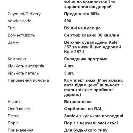
зміни до комплектації та
характеристик дверей
Payment/Delivery
Предоплата 50%.
Vendor code
496
Тип
Вхідні на вулицю
Вогнестійкість
Сертифіковано 30 хвилин
Замки
Верхній сувальдний Kale
257 та нижній циліндровий
Kale 257Ц
Комплект
Складська програма
Кількість антизрізів
4 шт.
Кількість петель
3 шт.
Наповнення полотна
Комплект зима (Мінеральна
вата підвищеної щільності +
фольгоізол + пробкове
дерево)
Нічник
Встановлено
Особливості
Фарбовані по RAL
Петли
Завіси з кулькою всередині
Поріг
Поріг з нержавіючої сталі
Призначення
Для будь-якого типу