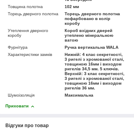
Товщина полотна
102 мм
Торець дверного полотна
Торець дверного полотна
пофарбовано в колір
коробу
Утеплення дверного
Короб вхідних дверей
коробу
утеплено мінеральною
ватою
Фурнітура
Ручка вертикальна WALA
Характеристики замків
Нижній: 4 клас секретності,
3 ригелі з хромованої сталі,
товщиною 16мм і виходом
ригелів 34,5 мм. 5 ключів.
Верхній: 3 клас секретності,
3 ригелі з хромованої сталі,
товщиною 16мм і виходом
ригелів 36 мм.
Шумоізоляція
Максимальна
Приховати
Відгуки про товар