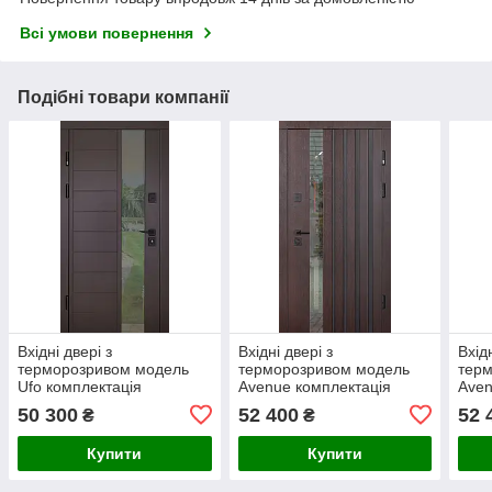
Всі умови повернення
Подібні товари компанії
Вхідні двері з
Вхідні двері з
Вхідн
терморозривом модель
терморозривом модель
тер
Ufo комплектація
Avenue комплектація
Aven
COTTAGE ABWEHR (367)
Termix ABWEHR (537)
Term
50 300
52 400
52 
₴
₴
Купити
Купити