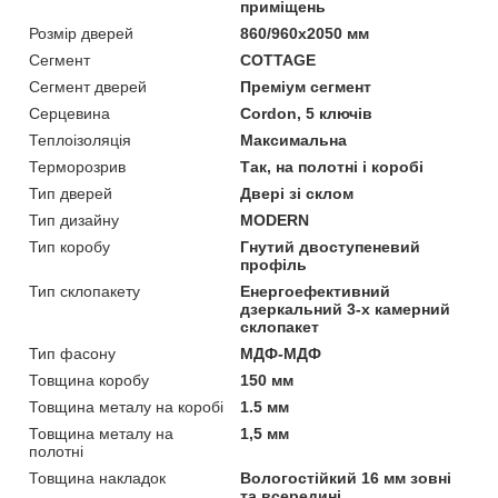
приміщень
Розмір дверей
860/960х2050 мм
Сегмент
COTTAGE
Сегмент дверей
Преміум сегмент
Серцевина
Cordon, 5 ключів
Теплоізоляція
Максимальна
Терморозрив
Так, на полотні і коробі
Тип дверей
Двері зі склом
Тип дизайну
MODERN
Тип коробу
Гнутий двоступеневий
профіль
Тип склопакету
Енергоефективний
дзеркальний 3-х камерний
склопакет
Тип фасону
МДФ-МДФ
Товщина коробу
150 мм
Товщина металу на коробі
1.5 мм
Товщина металу на
1,5 мм
полотні
Товщина накладок
Вологостійкий 16 мм зовні
та всередині