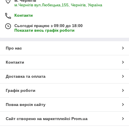
м. Чернігів
(ВИСТАВКОВИЙ ЗАЛ)
м.Чернігів вул.Любецька,155, Чернігів, Україна
Будівельна індустрія успішно набирає обертів у виробництві
Контакти
оздоблювальних матеріалів. Котрий рік поспіль металевий
сайдинг набуває величезної популярності. Він являє собою
Сьогодні працює з 09:00 до 18:00
сталеві панелі з полімерним покриттям, товщина яких не
Показати весь графік роботи
більше 1 мм і довга - більше 5 метрів. За рахунок особливої ​​
системи монтажу на каркасну основу металосайдинг
дозволяє будівлі дихати, тому на стінках відсутній конденсат.
Про нас
Контакти
Доставка та оплата
Графік роботи
Повна версія сайту
Сайт створено на маркетплейсі
Prom.ua