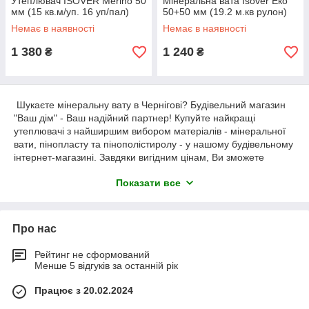
Утеплювач ISOVER Merino 50
Мінеральна вата Isover Еко
мм (15 кв.м/уп. 16 уп/пал)
50+50 мм (19.2 м.кв рулон)
Немає в наявності
Немає в наявності
1 380
1 240
₴
₴
Шукаєте мінеральну вату в Чернігові? Будівельний магазин
"Ваш дім" - Ваш надійний партнер! Купуйте найкращі
утеплювачі з найширшим вибором матеріалів - мінеральної
вати, пінопласту та пінополістиролу - у нашому будівельному
інтернет-магазині. Завдяки вигідним цінам, Ви зможете
здійснити покупку якісного матеріалу без зайвих витрат.
Показати все
Чому обирати "Ваш дім" для покупки мінеральної вати? По-
перше, ми пропонуємо широкий асортимент товарів, серед
яких Ви знайдете оптимальний варіант для вашого будинку.
Про нас
По-друге, наші утеплювачі відповідають найвищим
стандартам якості та безпеки.
Рейтинг не сформований
Замовте мінеральну вату у "Вашому домі" прямо зараз та
Менше 5 відгуків за останній рік
отримайте швидку доставку до Чернігова. Ми гарантуємо
якісний товар і вигідні умови покупки. Ваш комфорт і тепло
Працює з 20.02.2024
наша головна мета!