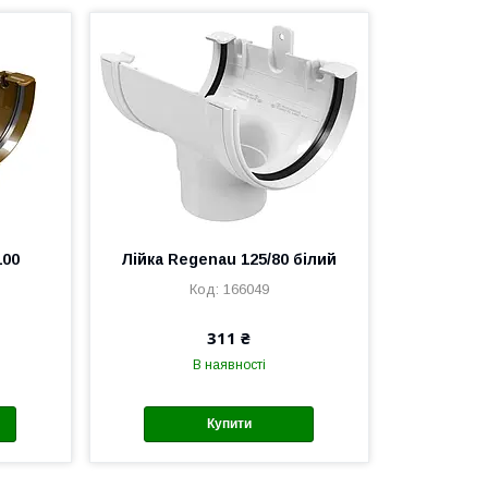
100
Лійка Regenau 125/80 білий
166049
311 ₴
В наявності
Купити