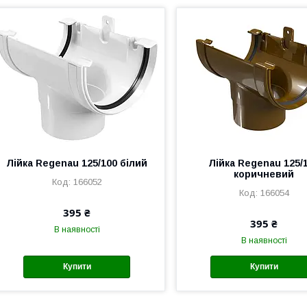
Лійка Regenau 125/100 білий
Лійка Regenau 125/
коричневий
166052
166054
395 ₴
395 ₴
В наявності
В наявності
Купити
Купити