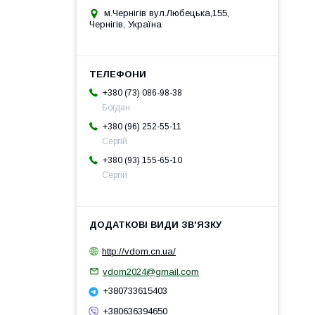
м.Чернігів вул.Любецька,155,
Чернігів, Україна
+380 (73) 086-98-38
Богдан
+380 (96) 252-55-11
Сергій
+380 (93) 155-65-10
Сергій
http://vdom.cn.ua/
vdom2024@gmail.com
+380733615403
+380636394650