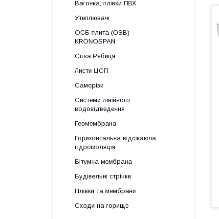
Вагонка, плівки ПВХ
Утеплювачі
ОСБ плита (OSB)
KRONOSPAN
Сітка Рябиця
Листи ЦСП
Саморізи
Системи лінійного
водовідведення
Геомембрана
Горизонтальна відсікаюча
гідроізоляція
Бітумна мембрана
Будівельні стрічки
Плівки та мембрани
Сходи на горище