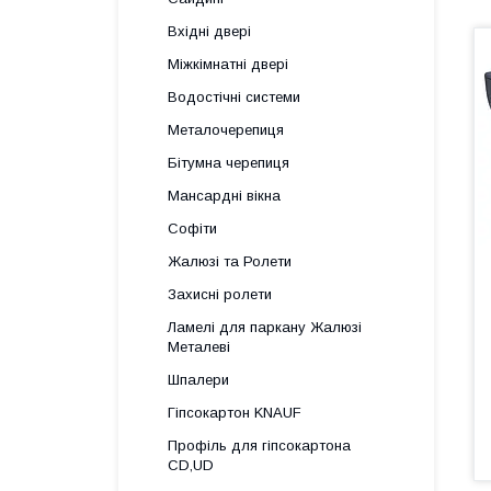
Вхідні двері
Міжкімнатні двері
Водостічні системи
Металочерепиця
Бітумна черепиця
Мансардні вікна
Софіти
Жалюзі та Ролети
Захисні ролети
Ламелі для паркану Жалюзі
Металеві
Шпалери
Гіпсокартон KNAUF
Профіль для гіпсокартона
CD,UD