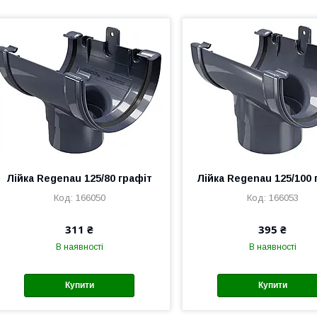
Лійка Regenau 125/80 графіт
Лійка Regenau 125/100 
166050
166053
311 ₴
395 ₴
В наявності
В наявності
Купити
Купити