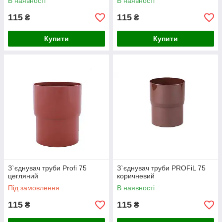
В наявності
В наявності
115
115
₴
₴
Купити
Купити
З`єднувач труби Profi 75
З`єднувач труби PROFiL 75
цегляний
коричневий
Під замовлення
В наявності
115
115
₴
₴