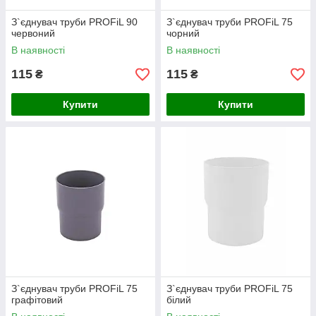
З`єднувач труби PROFiL 90
З`єднувач труби PROFiL 75
червоний
чорний
В наявності
В наявності
115
115
₴
₴
Купити
Купити
З`єднувач труби PROFiL 75
З`єднувач труби PROFiL 75
графiтовий
білий