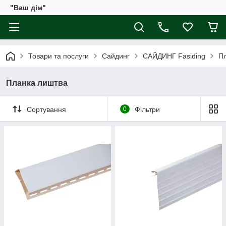
"Ваш дім"
Товари та послуги
Сайдинг
САЙДИНГ Fasiding
П
Планка лиштва
Сортування
0
Фільтри